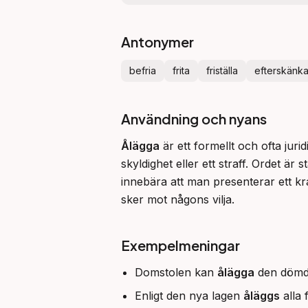
Antonymer
befria
frita
friställa
efterskänk
Användning och nyans
Ålägga
 är ett formellt och ofta jur
skyldighet eller ett straff. Ordet är 
innebära att man presenterar ett krav 
sker mot någons vilja.
Exempelmeningar
Domstolen kan
ålägga
den dömde 
Enligt den nya lagen
åläggs
alla 