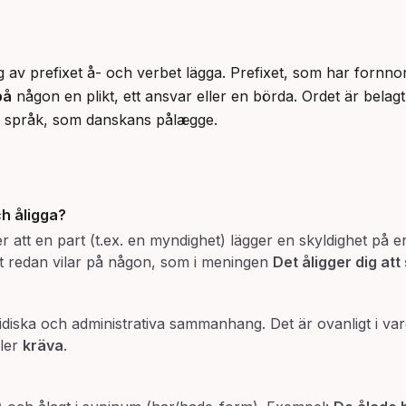
av prefixet å- och verbet lägga. Prefixet, som har fornnor
på
 någon en plikt, ett ansvar eller en börda. Ordet är belag
a språk, som danskans pålægge.
ch
åligga
?
r att en part (t.ex. en myndighet) lägger en skyldighet på e
et redan vilar på någon, som i meningen
Det åligger dig att
idiska och administrativa sammanhang. Det är ovanligt i var
ler
kräva
.