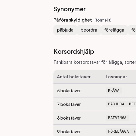
Synonymer
Påföra skyldighet
(
formellt
)
påbjuda
beordra
förelägga
fö
Korsordshjälp
Tänkbara korsordssvar för
ålägga
, sorte
Antal bokstäver
Lösningar
5
bokstäver
KRÄVA
7
bokstäver
PÅBJUDA
BE
8
bokstäver
PÅTVINGA
9
bokstäver
FÖRELÄGGA