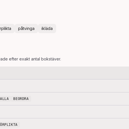
rplikta
påtvinga
ikläda
rade efter exakt antal bokstäver.
FALLA
BEORDRA
FÖRPLIKTA