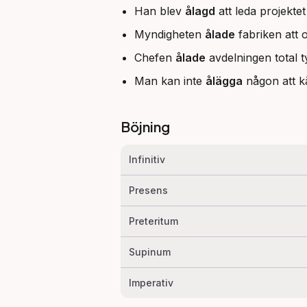
Han blev
ålagd
att leda projektet
Myndigheten
ålade
fabriken att o
Chefen
ålade
avdelningen total t
Man kan inte
ålägga
någon att k
Böjning
Infinitiv
Presens
Preteritum
Supinum
Imperativ