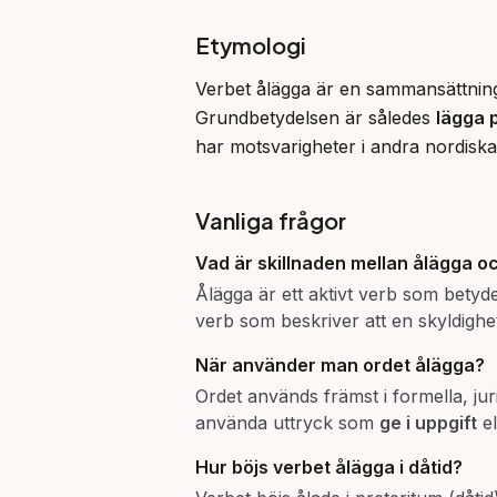
Etymologi
Verbet ålägga är en sammansättning 
Grundbetydelsen är således 
lägga 
har motsvarigheter i andra nordisk
Vanliga frågor
Vad är skillnaden mellan
ålägga
o
Ålägga är ett aktivt verb som betyde
verb som beskriver att en skyldigh
När använder man ordet
ålägga
?
Ordet används främst i formella, jur
använda uttryck som
ge i uppgift
el
Hur böjs verbet
ålägga
i dåtid?