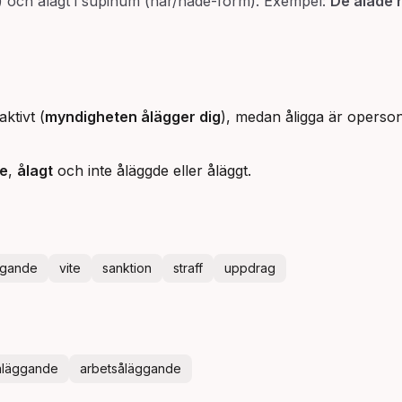
id) och ålagt i supinum (har/hade-form). Exempel:
De ålade 
ktivt (
myndigheten ålägger dig
), medan åligga är opersonl
de
,
ålagt
och inte åläggde eller åläggt.
ggande
vite
sanktion
straff
uppdrag
fåläggande
arbetsåläggande