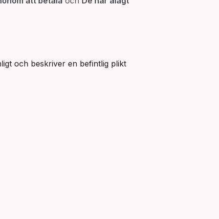
honom att betala
och
De har ålagt
igt och beskriver en befintlig plikt