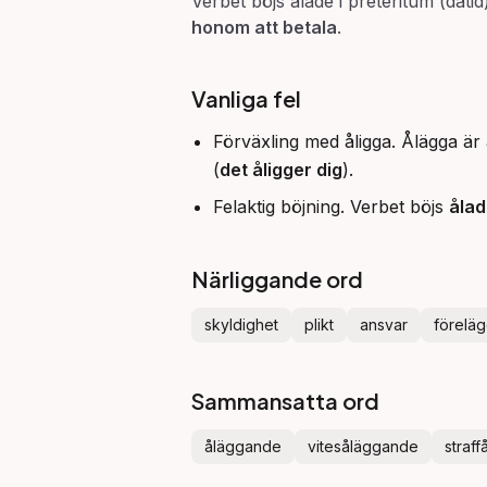
Verbet böjs ålade i preteritum (dåt
honom att betala
.
Vanliga fel
Förväxling med åligga. Ålägga är a
(
det åligger dig
).
Felaktig böjning. Verbet böjs
åla
Närliggande ord
skyldighet
plikt
ansvar
förelä
Sammansatta ord
åläggande
vitesåläggande
straf