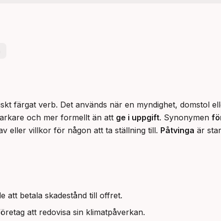
a
idiskt färgat verb. Det används när en myndighet, domstol el
starkare och mer formellt än att 
ge i uppgift
. Synonymen 
fö
eller villkor för någon att ta ställning till. 
Påtvinga
 är sta
att betala skadestånd till offret.
företag att redovisa sin klimatpåverkan.