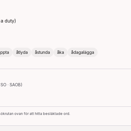
 a duty)
uppta
åtlyda
åstunda
åka
ådagalägga
 SO · SAOB)
ökrutan ovan för att hitta besläktade ord.