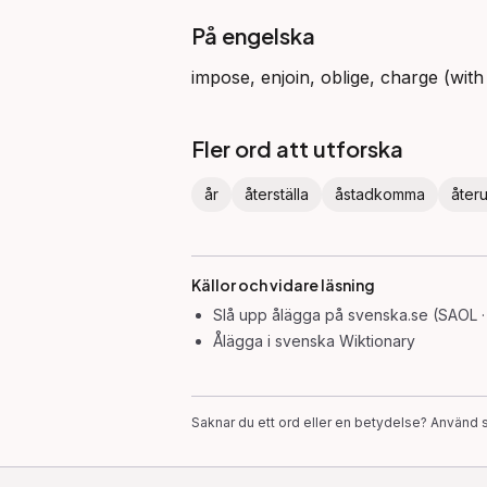
På engelska
impose, enjoin, oblige, charge (with
Fler ord att utforska
år
återställa
åstadkomma
åter
Källor och vidare läsning
Slå upp
ålägga
på svenska.se (SAOL ·
Ålägga
i svenska Wiktionary
Saknar du ett ord eller en betydelse? Använd s