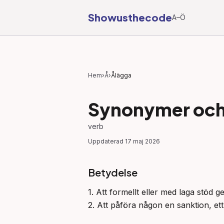
Showusthecode
A–Ö
Hem
›
Å
›
Ålägga
Synonymer och 
verb
Uppdaterad
17 maj 2026
Betydelse
1. Att formellt eller med laga stöd g
2. Att påföra någon en sanktion, ett st