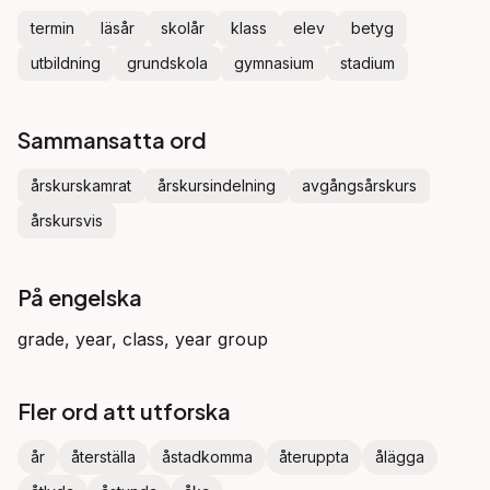
termin
läsår
skolår
klass
elev
betyg
utbildning
grundskola
gymnasium
stadium
Sammansatta ord
årskurskamrat
årskursindelning
avgångsårskurs
årskursvis
På engelska
grade, year, class, year group
Fler ord att utforska
år
återställa
åstadkomma
återuppta
ålägga