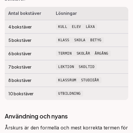
Antal bokstäver
Lösningar
4
bokstäver
KULL
ELEV
LÄXA
5
bokstäver
KLASS
SKOLA
BETYG
6
bokstäver
TERMIN
SKOLÅR
ÅRGÅNG
7
bokstäver
LEKTION
SKOLTID
8
bokstäver
KLASSRUM
STUDIEÅR
10
bokstäver
UTBILDNING
Användning och nyans
Årskurs är den formella och mest korrekta termen för 