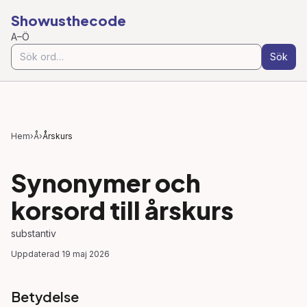
Showusthecode
A–Ö
Sök
Hem
›
Å
›
Årskurs
Synonymer och
korsord till
årskurs
substantiv
Uppdaterad
19 maj 2026
Betydelse