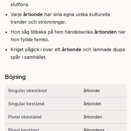
slutföra.
Varje
årtionde
har sina egna unika kulturella
trender och strömningar.
Hon såg tillbaka på fem händelserika
årtionden
när
hon fyllde femtio.
Kriget pågick i över ett
årtionde
och lämnade djupa
spår i samhället.
Böjning
Singular obestämd
årtionde
Singular bestämd
årtiondet
Plural obestämd
årtionden
Plural bestämd
årtiondena