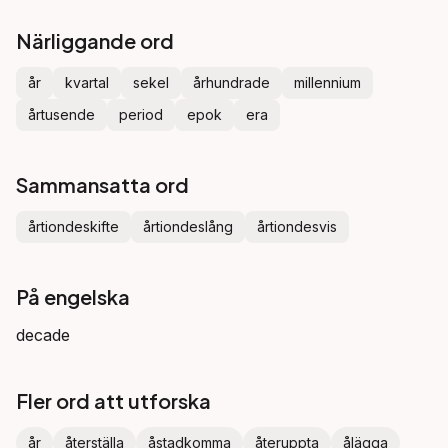
Närliggande ord
år
kvartal
sekel
århundrade
millennium
årtusende
period
epok
era
Sammansatta ord
årtiondeskifte
årtiondeslång
årtiondesvis
På engelska
decade
Fler ord att utforska
år
återställa
åstadkomma
återuppta
ålägga