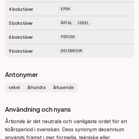
4
bokstäver
EPOK
5
bokstäver
ÅRTAL
SEKEL
6
bokstäver
PERIOD
9
bokstäver
DECENNIUM
Antonymer
sekel
århundra
årtusende
Användning och nyans
Årtionde är det neutrala och vanligaste ordet för en 
tioårsperiod i svenskan. Dess synonym decennium 
används främst i mer formella, tekniska eller 