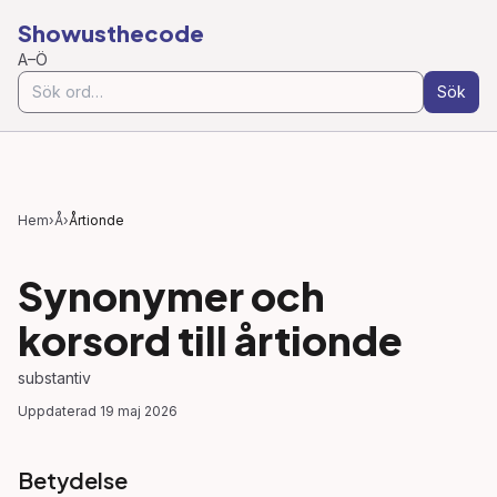
Showusthecode
A–Ö
Sök
Hem
›
Å
›
Årtionde
Synonymer och
korsord till
årtionde
substantiv
Uppdaterad
19 maj 2026
Betydelse