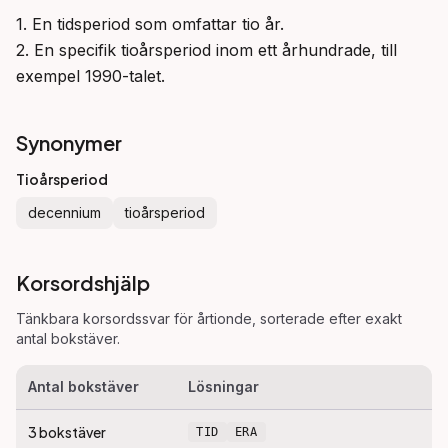
1. En tidsperiod som omfattar tio år.

2. En specifik tioårsperiod inom ett århundrade, till 
exempel 1990-talet.
Synonymer
Tioårsperiod
decennium
tioårsperiod
Korsordshjälp
Tänkbara korsordssvar för
årtionde
, sorterade efter exakt
antal bokstäver.
Antal bokstäver
Lösningar
3
bokstäver
TID
ERA