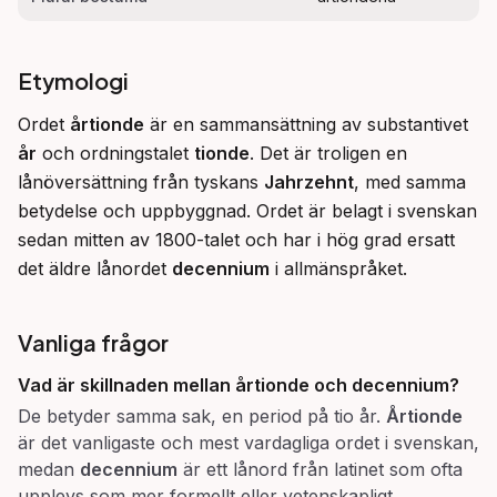
Etymologi
Ordet 
årtionde
 är en sammansättning av substantivet 
år
 och ordningstalet 
tionde
. Det är troligen en 
lånöversättning från tyskans 
Jahrzehnt
, med samma 
betydelse och uppbyggnad. Ordet är belagt i svenskan 
sedan mitten av 1800-talet och har i hög grad ersatt 
det äldre lånordet 
decennium
 i allmänspråket.
Vanliga frågor
Vad är skillnaden mellan årtionde och decennium?
De betyder samma sak, en period på tio år.
Årtionde
är det vanligaste och mest vardagliga ordet i svenskan,
medan
decennium
är ett lånord från latinet som ofta
upplevs som mer formellt eller vetenskapligt.