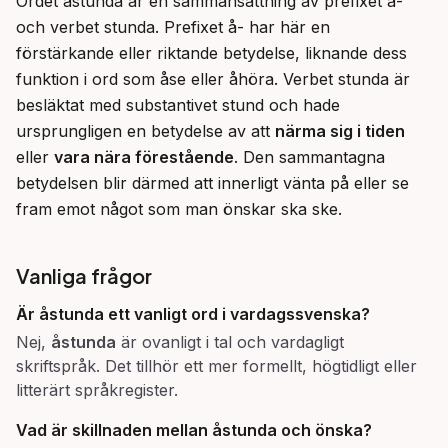
Ordet åstunda är en sammansättning av prefixet å- 
och verbet stunda. Prefixet å- har här en 
förstärkande eller riktande betydelse, liknande dess 
funktion i ord som åse eller åhöra. Verbet stunda är 
besläktat med substantivet stund och hade 
ursprungligen en betydelse av att 
närma sig i tiden
eller 
vara nära förestående
. Den sammantagna 
betydelsen blir därmed att innerligt vänta på eller se 
fram emot något som man önskar ska ske.
Vanliga frågor
Är
åstunda
ett vanligt ord i vardagssvenska?
Nej,
åstunda
är ovanligt i tal och vardagligt
skriftspråk. Det tillhör ett mer formellt, högtidligt eller
litterärt språkregister.
Vad är skillnaden mellan
åstunda
och
önska
?