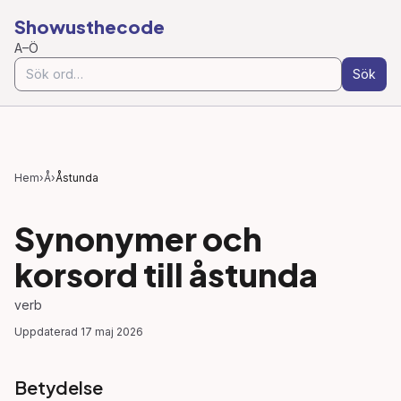
Showusthecode
A–Ö
Sök
Hem
›
Å
›
Åstunda
Synonymer och
korsord till
åstunda
verb
Uppdaterad
17 maj 2026
Betydelse