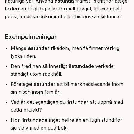
naturliga val. Använd 
åstunda
 främst i skrift för att ge 
texten en högtidlig eller formell prägel, till exempel i 
poesi, juridiska dokument eller historiska skildringar.
Exempelmeningar
Många
åstundar
rikedom, men få finner verklig
lycka i den.
Den fred han så innerligt
åstundade
verkade
ständigt utom räckhåll.
Företaget
åstundar
att bli marknadsledande inom
sin nisch inom fem år.
Vad är det egentligen du
åstundar
att uppnå med
detta projekt?
Hon
åstundade
inget hellre än en lugn stund för
sig själv med en god bok.