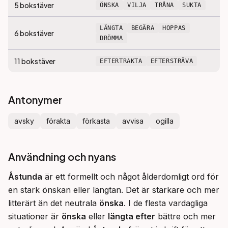
5
bokstäver
ÖNSKA
VILJA
TRÅNA
SUKTA
LÄNGTA
BEGÄRA
HOPPAS
6
bokstäver
DRÖMMA
11
bokstäver
EFTERTRAKTA
EFTERSTRÄVA
Antonymer
avsky
förakta
förkasta
avvisa
ogilla
Användning och nyans
Åstunda
 är ett formellt och något ålderdomligt ord för 
en stark önskan eller längtan. Det är starkare och mer 
litterärt än det neutrala 
önska
. I de flesta vardagliga 
situationer är 
önska
 eller 
längta efter
 bättre och mer 