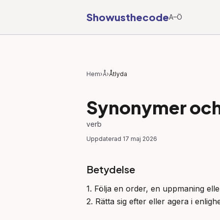
Showusthecode
A–Ö
Hem
›
Å
›
Åtlyda
Synonymer och 
verb
Uppdaterad
17 maj 2026
Betydelse
1. Följa en order, en uppmaning eller
2. Rätta sig efter eller agera i enlig