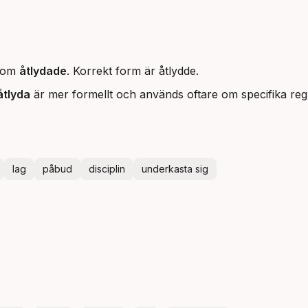
 som
åtlydade
. Korrekt form är åtlydde.
åtlyda
är mer formellt och används oftare om specifika regl
lag
påbud
disciplin
underkasta sig