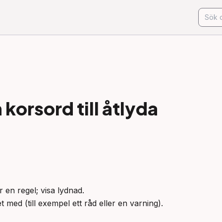
korsord till
åtlyda
 en regel; visa lydnad.

het med (till exempel ett råd eller en varning).