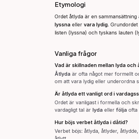
Etymologi
lyssna
 eller 
vara lydig
. Grundordet
listen (lyssna) och tyskans lauten (
Vanliga frågor
Vad är skillnaden mellan
lyda
och
Åtlyda
är ofta något mer formellt oc
om att vara lydig eller underordna si
Är
åtlyda
ett vanligt ord i vardags
Ordet är vanligast i formella och sk
vardagligt tal är
lyda
eller
följa
ofta 
Hur böjs verbet
åtlyda
i dåtid?
Verbet böjs: åtlyda, åtlyder, åtlyd
åtlytt.