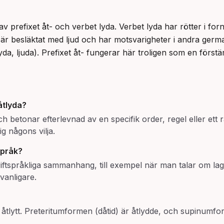
 är besläktat med ljud och har motsvarigheter i andra ger
lyda, ljuda). Prefixet åt- fungerar här troligen som en först
åtlyda
?
h betonar efterlevnad av en specifik order, regel eller ett 
g någons vilja.
språk?
riftspråkliga sammanhang, till exempel när man talar om laga
vanligare.
de, åtlytt. Preteritumformen (dåtid) är åtlydde, och supin