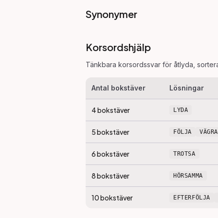
Synonymer
Korsordshjälp
Tänkbara korsordssvar för
åtlyda
, sorte
Antal bokstäver
Lösningar
4
bokstäver
LYDA
5
bokstäver
FÖLJA
VÄGRA
6
bokstäver
TROTSA
8
bokstäver
HÖRSAMMA
10
bokstäver
EFTERFÖLJA