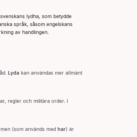
Ordet åtlyda är en sammansättning av prefixet åt- och verbet lyda. Verbet lyda har rötter i fornsvenskans lydha, som betydde 
manska språk, såsom engelskans 
ärkning av handlingen.
råd.
Lyda
kan användas mer allmänt
r, regler och militära order. I
umformen (som används med
har
) är