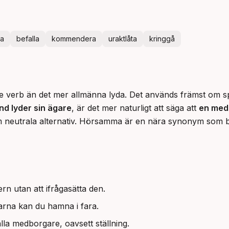
da
befalla
kommendera
uraktlåta
kringgå
e verb än det mer allmänna lyda. Det används främst om spec
nd lyder sin ägare
, är det mer naturligt att säga att 
en med
som neutrala alternativ. Hörsamma är en nära synonym som b
rn utan att ifrågasätta den.
arna kan du hamna i fara.
lla medborgare, oavsett ställning.