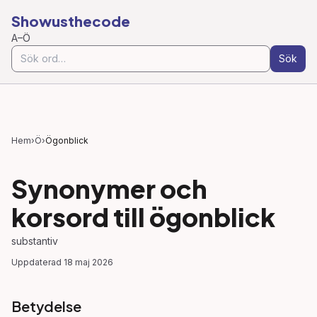
Showusthecode
A–Ö
Sök
Hem
›
Ö
›
Ögonblick
Synonymer och
korsord till
ögonblick
substantiv
Uppdaterad
18 maj 2026
Betydelse