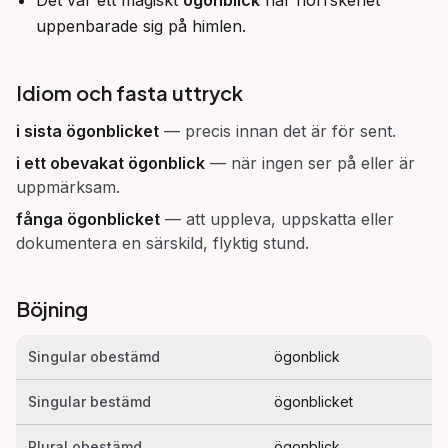
Det var ett magiskt
ögonblick
när norrskenet
uppenbarade sig på himlen.
Idiom och fasta uttryck
i sista ögonblicket
—
precis innan det är för sent.
i ett obevakat ögonblick
—
när ingen ser på eller är
uppmärksam.
fånga ögonblicket
—
att uppleva, uppskatta eller
dokumentera en särskild, flyktig stund.
Böjning
Singular obestämd
ögonblick
Singular bestämd
ögonblicket
Plural obestämd
ögonblick