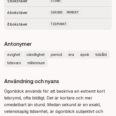
5
bokstäver
STUND
6
bokstäver
SEKUND
MOMENT
8
bokstäver
TIDPUNKT
Antonymer
evighet
oändlighet
period
era
epok
tidsåld
tidevarv
millennium
Användning och nyans
Ögonblick används för att beskriva en extremt kort 
tidsrymd, ofta bildligt. Det är kortare och mer 
omedelbart än stund. Medan sekund är en exakt, 
vetenskaplig tidsenhet, är ögonblick subjektivt och 