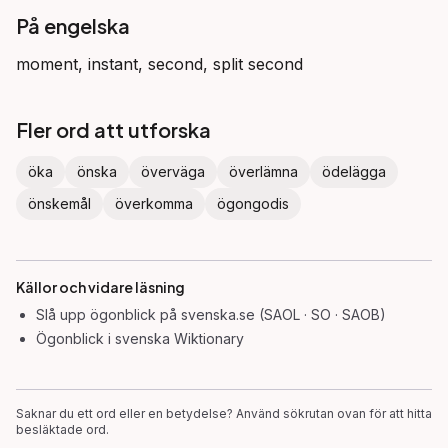
På engelska
moment, instant, second, split second
Fler ord att utforska
öka
önska
överväga
överlämna
ödelägga
önskemål
överkomma
ögongodis
Källor och vidare läsning
Slå upp
ögonblick
på svenska.se (SAOL · SO · SAOB)
Ögonblick
i svenska Wiktionary
Saknar du ett ord eller en betydelse? Använd sökrutan ovan för att hitta
besläktade ord.