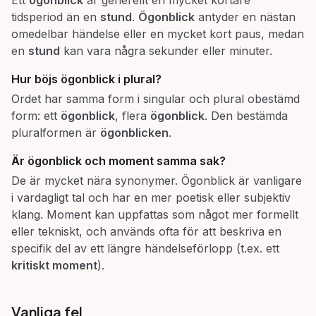
Ett
ögonblick
är generellt en mycket kortare
tidsperiod än en
stund
.
Ögonblick
antyder en nästan
omedelbar händelse eller en mycket kort paus, medan
en
stund
kan vara några sekunder eller minuter.
Hur böjs
ögonblick
i plural?
Ordet har samma form i singular och plural obestämd
form: ett
ögonblick
, flera
ögonblick
. Den bestämda
pluralformen är
ögonblicken
.
Är
ögonblick
och
moment
samma sak?
De är mycket nära synonymer. Ögonblick är vanligare
i vardagligt tal och har en mer poetisk eller subjektiv
klang. Moment kan uppfattas som något mer formellt
eller tekniskt, och används ofta för att beskriva en
specifik del av ett längre händelseförlopp (t.ex. ett
kritiskt moment
).
Vanliga fel