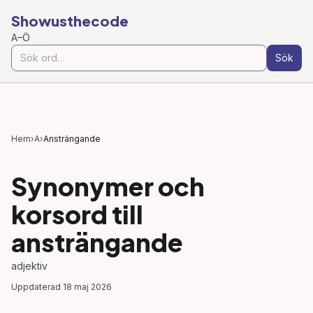
Showusthecode
A–Ö
Sök
Hem
›
A
›
Ansträngande
Synonymer och
korsord till
ansträngande
adjektiv
Uppdaterad
18 maj 2026