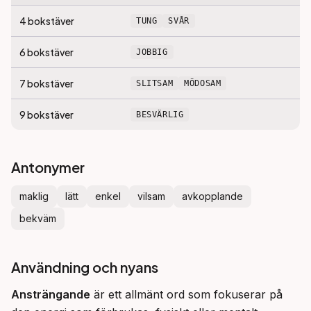
4
bokstäver
TUNG
SVÅR
6
bokstäver
JOBBIG
7
bokstäver
SLITSAM
MÖDOSAM
9
bokstäver
BESVÄRLIG
Antonymer
maklig
lätt
enkel
vilsam
avkopplande
bekväm
Användning och nyans
Ansträngande
 är ett allmänt ord som fokuserar på 