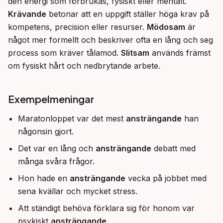
den energi som förbrukas, fysiskt eller mentalt. 
Krävande
 betonar att en uppgift ställer höga krav på 
kompetens, precision eller resurser. 
Mödosam
 är 
något mer formellt och beskriver ofta en lång och seg 
process som kräver tålamod. 
Slitsam
 används främst 
om fysiskt hårt och nedbrytande arbete.
Exempelmeningar
Maratonloppet var det mest
ansträngande
han
någonsin gjort.
Det var en lång och
ansträngande
debatt med
många svåra frågor.
Hon hade en
ansträngande
vecka på jobbet med
sena kvällar och mycket stress.
Att ständigt behöva förklara sig för honom var
psykiskt
ansträngande
.