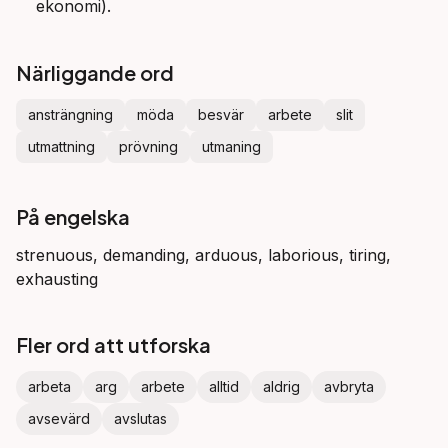
ekonomi).
Närliggande ord
ansträngning
möda
besvär
arbete
slit
utmattning
prövning
utmaning
På engelska
strenuous, demanding, arduous, laborious, tiring,
exhausting
Fler ord att utforska
arbeta
arg
arbete
alltid
aldrig
avbryta
avsevärd
avslutas