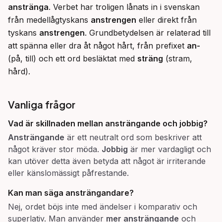
anstränga
. Verbet har troligen lånats in i svenskan 
från medellågtyskans 
anstrengen
 eller direkt från 
tyskans 
anstrengen
. Grundbetydelsen är relaterad till 
att spänna eller dra åt något hårt, från prefixet 
an-
(på, till) och ett ord besläktat med 
sträng
 (stram, 
hård).
Vanliga frågor
Vad är skillnaden mellan ansträngande och jobbig?
Ansträngande
är ett neutralt ord som beskriver att
något kräver stor möda.
Jobbig
är mer vardagligt och
kan utöver detta även betyda att något är irriterande
eller känslomässigt påfrestande.
Kan man säga
ansträngandare
?
Nej, ordet böjs inte med ändelser i komparativ och
superlativ. Man använder
mer ansträngande
och