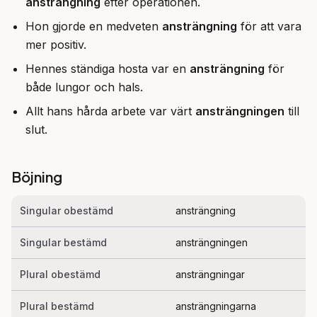
ansträngning
efter operationen.
Hon gjorde en medveten
ansträngning
för att vara
mer positiv.
Hennes ständiga hosta var en
ansträngning
för
både lungor och hals.
Allt hans hårda arbete var värt
ansträngningen
till
slut.
Böjning
Singular obestämd
ansträngning
Singular bestämd
ansträngningen
Plural obestämd
ansträngningar
Plural bestämd
ansträngningarna