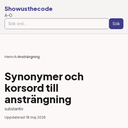
Showusthecode
A–Ö
Sök
Hem
›
A
›
Ansträngning
Synonymer och
korsord till
ansträngning
substantiv
Uppdaterad
18 maj 2026