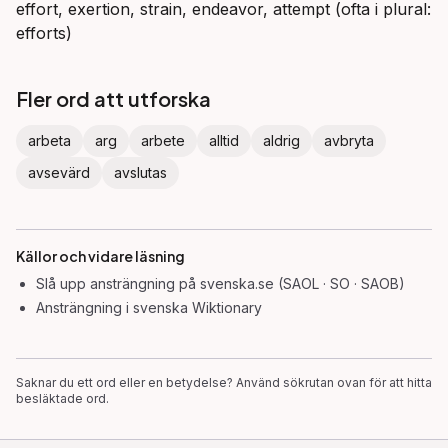
effort, exertion, strain, endeavor, attempt (ofta i plural:
efforts)
Fler ord att utforska
arbeta
arg
arbete
alltid
aldrig
avbryta
avsevärd
avslutas
Källor och vidare läsning
Slå upp
ansträngning
på svenska.se (SAOL · SO · SAOB)
Ansträngning
i svenska Wiktionary
Saknar du ett ord eller en betydelse? Använd sökrutan ovan för att hitta
besläktade ord.