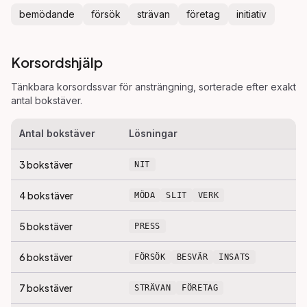
bemödande
försök
strävan
företag
initiativ
Korsordshjälp
Tänkbara korsordssvar för
ansträngning
, sorterade efter exakt
antal bokstäver.
Antal bokstäver
Lösningar
3
bokstäver
NIT
4
bokstäver
MÖDA
SLIT
VERK
5
bokstäver
PRESS
6
bokstäver
FÖRSÖK
BESVÄR
INSATS
7
bokstäver
STRÄVAN
FÖRETAG