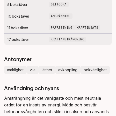
8
bokstäver
SLITGÖRA
10
bokstäver
ANSPÄNNING
11
bokstäver
PÅFRESTNING
KRAFTINSATS
17
bokstäver
KRAFTANSTRÄNGNING
Antonymer
maklighet
vila
lätthet
avkoppling
bekvämlighet
Användning och nyans
Ansträngning är det vanligaste och mest neutrala 
ordet för en insats av energi. Möda och besvär 
betonar svårigheten och slitet i insatsen och används 