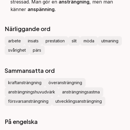
stressad. Man gör en
ansträngning
, men man
känner
anspänning
.
Närliggande ord
arbete
insats
prestation
slit
möda
utmaning
svårighet
pärs
Sammansatta ord
kraftansträngning
överansträngning
ansträngningshuvudvärk
ansträngningsastma
försvarsansträngning
utvecklingsansträngning
På engelska