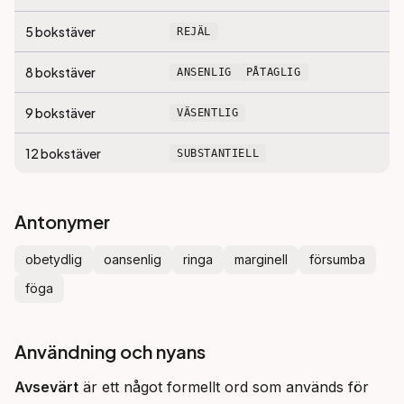
5
bokstäver
REJÄL
8
bokstäver
ANSENLIG
PÅTAGLIG
9
bokstäver
VÄSENTLIG
12
bokstäver
SUBSTANTIELL
Antonymer
obetydlig
oansenlig
ringa
marginell
försumba
föga
Användning och nyans
Avsevärt
 är ett något formellt ord som används för 