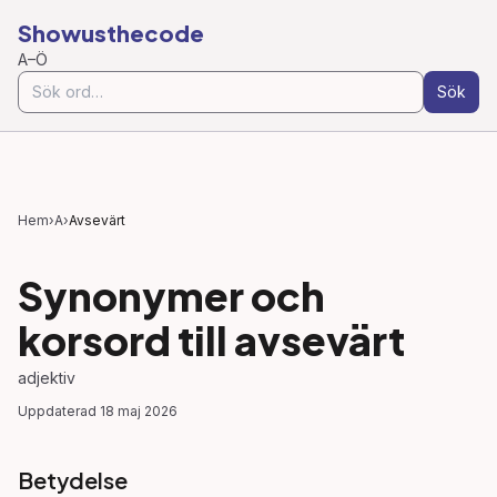
Showusthecode
A–Ö
Sök
Hem
›
A
›
Avsevärt
Synonymer och
korsord till
avsevärt
adjektiv
Uppdaterad
18 maj 2026
Betydelse