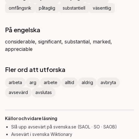
omfångsrik
påtaglig
substantiell
väsentlig
På engelska
considerable, significant, substantial, marked,
appreciable
Fler ord att utforska
arbeta
arg
arbete
alltid
aldrig
avbryta
avsevärd
avslutas
Källor och vidare läsning
Slå upp
avsevärt
på svenska.se (SAOL · SO · SAOB)
Avsevärt
i svenska Wiktionary