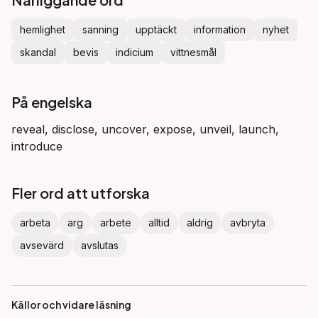
hemlighet
sanning
upptäckt
information
nyhet
skandal
bevis
indicium
vittnesmål
På engelska
reveal, disclose, uncover, expose, unveil, launch,
introduce
Fler ord att utforska
arbeta
arg
arbete
alltid
aldrig
avbryta
avsevärd
avslutas
Källor och vidare läsning