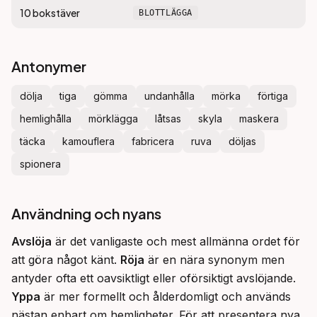
10
bokstäver
BLOTTLÄGGA
Antonymer
dölja
tiga
gömma
undanhålla
mörka
förtiga
hemlighålla
mörklägga
låtsas
skyla
maskera
täcka
kamouflera
fabricera
ruva
döljas
spionera
Användning och nyans
Avslöja
 är det vanligaste och mest allmänna ordet för 
att göra något känt. 
Röja
 är en nära synonym men 
antyder ofta ett oavsiktligt eller oförsiktigt avslöjande. 
Yppa
 är mer formellt och ålderdomligt och används 
nästan enbart om hemligheter. För att presentera nya 