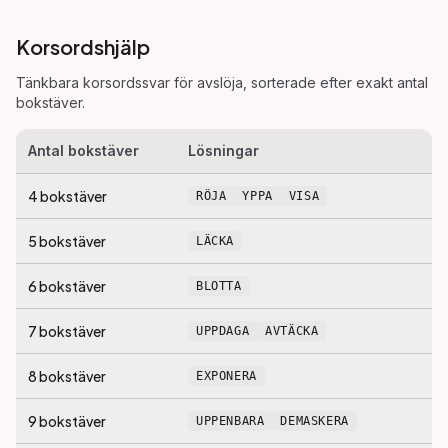
Korsordshjälp
Tänkbara korsordssvar för
avslöja
, sorterade efter exakt antal
bokstäver.
Antal bokstäver
Lösningar
4
bokstäver
RÖJA
YPPA
VISA
5
bokstäver
LÄCKA
6
bokstäver
BLOTTA
7
bokstäver
UPPDAGA
AVTÄCKA
8
bokstäver
EXPONERA
9
bokstäver
UPPENBARA
DEMASKERA