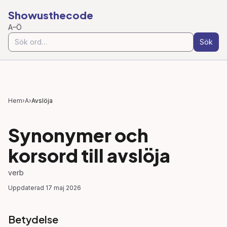
Showusthecode
A–Ö
Sök
Hem
›
A
›
Avslöja
Synonymer och
korsord till
avslöja
verb
Uppdaterad
17 maj 2026
Betydelse