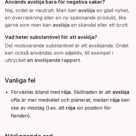
Används avslöja bara för negativa saker?
Nej, ordet är neutralt. Man kan
avslöja
en glad nyhet,
en överraskning eller en ny spännande produkt, lika
gärna som man kan
avslöja
en skandal eller ett brott.
Vad heter substantivet för att avslöja?
Det motsvarande substantivet är ett avslöjande. Ordet
kan också användas som adjektiv, till exempel i
uttrycket
en avslöjande rapport
.
Vanliga fel
Förväxlas ibland med
röja
. Skillnaden är att
avslöja
ofta är mer medvetet och planerat, medan
röja
kan
ske av misstag (t.ex. att
röja
sin position för
fienden).
Närliggande ord