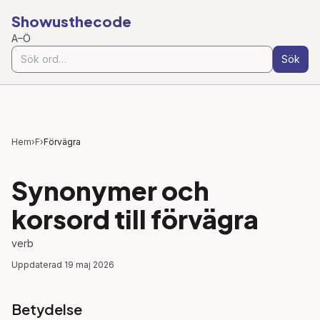
Showusthecode
A–Ö
Sök
Hem
›
F
›
Förvägra
Synonymer och
korsord till
förvägra
verb
Uppdaterad
19 maj 2026
Betydelse