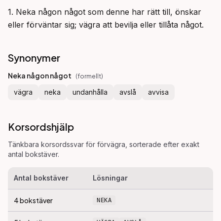
1. Neka någon något som denne har rätt till, önskar 
eller förväntar sig; vägra att bevilja eller tillåta något.
Synonymer
Neka någon något
(
formellt
)
vägra
neka
undanhålla
avslå
avvisa
Korsordshjälp
Tänkbara korsordssvar för
förvägra
, sorterade efter exakt
antal bokstäver.
Antal bokstäver
Lösningar
4
bokstäver
NEKA