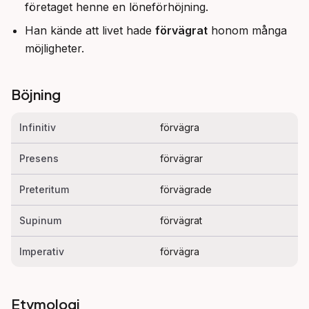
företaget henne en löneförhöjning.
Han kände att livet hade
förvägrat
honom många
möjligheter.
Böjning
Infinitiv
förvägra
Presens
förvägrar
Preteritum
förvägrade
Supinum
förvägrat
Imperativ
förvägra
Etymologi