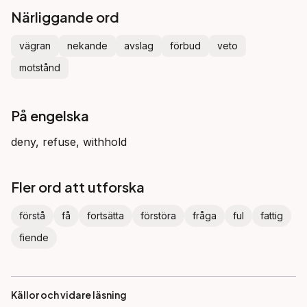
Närliggande ord
vägran
nekande
avslag
förbud
veto
motstånd
På engelska
deny, refuse, withhold
Fler ord att utforska
förstå
få
fortsätta
förstöra
fråga
ful
fattig
fiende
Källor och vidare läsning