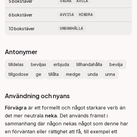
5
bokstäver
VÄGRA
AVSLÅ
6
bokstäver
AVVISA
HINDRA
10
bokstäver
UNDANHÅLLA
Antonymer
tilldelas
beviljas
erbjuda
tillhandahålla
bevilja
tillgodose
ge
tillåta
medge
unda
unna
Användning och nyans
Förvägra
 är ett formellt och något starkare verb än 
det mer neutrala 
neka
. Det används främst i 
sammanhang där någon nekas något som denne har 
en förväntan eller rättighet att få, till exempel ett 