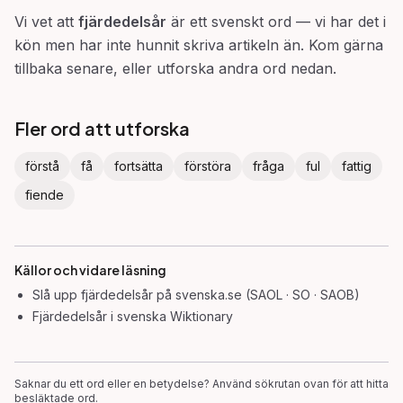
Vi vet att
fjärdedelsår
är ett svenskt ord — vi har det i
kön men har inte hunnit skriva artikeln än. Kom gärna
tillbaka senare, eller utforska andra ord nedan.
Fler ord att utforska
förstå
få
fortsätta
förstöra
fråga
ful
fattig
fiende
Källor och vidare läsning
Slå upp
fjärdedelsår
på svenska.se (SAOL · SO · SAOB)
Fjärdedelsår
i svenska Wiktionary
Saknar du ett ord eller en betydelse? Använd sökrutan ovan för att hitta
besläktade ord.