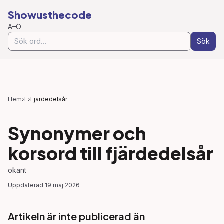
Showusthecode
A–Ö
Sök
Hem
›
F
›
Fjärdedelsår
Synonymer och
korsord till
fjärdedelsår
okant
Uppdaterad
19 maj 2026
Artikeln är inte publicerad än