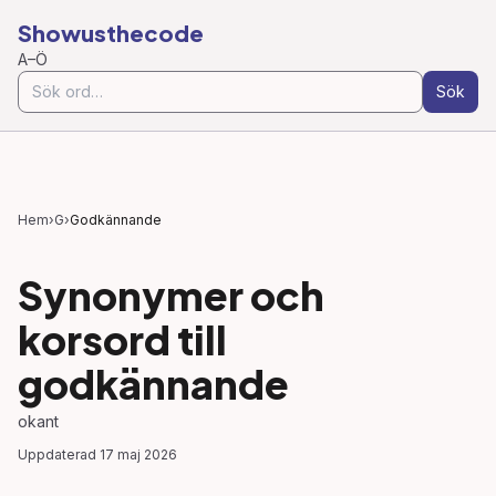
Showusthecode
A–Ö
Sök
Hem
›
G
›
Godkännande
Synonymer och
korsord till
godkännande
okant
Uppdaterad
17 maj 2026