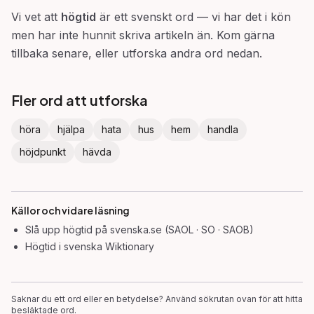
Vi vet att
högtid
är ett svenskt ord — vi har det i kön
men har inte hunnit skriva artikeln än. Kom gärna
tillbaka senare, eller utforska andra ord nedan.
Fler ord att utforska
höra
hjälpa
hata
hus
hem
handla
höjdpunkt
hävda
Källor och vidare läsning
Slå upp
högtid
på svenska.se (SAOL · SO · SAOB)
Högtid
i svenska Wiktionary
Saknar du ett ord eller en betydelse? Använd sökrutan ovan för att hitta
besläktade ord.