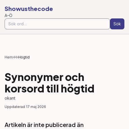
Showusthecode
A–Ö
Sök
Hem
›
H
›
Högtid
Synonymer och
korsord till
högtid
okant
Uppdaterad
17 maj 2026
Artikeln är inte publicerad än