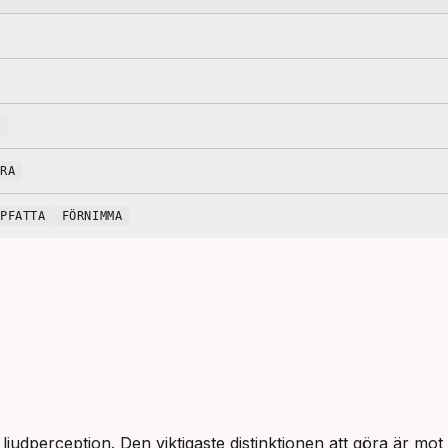
ARA
PPFATTA
FÖRNIMMA
ljudperception. Den viktigaste distinktionen att göra är mot 