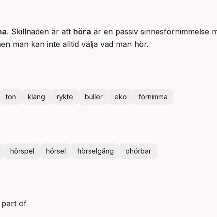
na
. Skillnaden är att
höra
är en passiv sinnesförnimmelse
men man kan inte alltid välja vad man hör.
ton
klang
rykte
buller
eko
förnimma
hörspel
hörsel
hörselgång
ohörbar
 part of