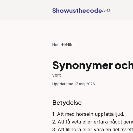
Showusthecode
A–Ö
Hem
›
H
›
Höra
Synonymer och 
verb
Uppdaterad
17 maj 2026
Betydelse
1. Att med hörseln uppfatta ljud.

2. Att få veta eller erfara något gen
3. Att tillhöra eller vara en del av 