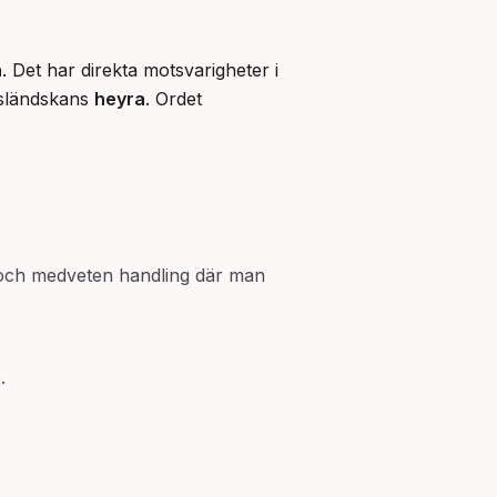
a
. Det har direkta motsvarigheter i 
isländskans 
heyra
. Ordet 
iv och medveten handling där man
.