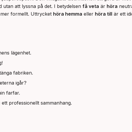
 utan att lyssna på det. I betydelsen 
få veta
 är 
höra
 neutr
t mer formellt. Uttrycket 
höra hemma
 eller 
höra till
 är ett id
nens lägenhet.
g!
stänga fabriken.
terna igår?
in farfar.
i ett professionellt sammanhang.