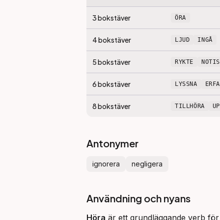
3
bokstäver
ÖRA
4
bokstäver
LJUD
INGÅ
5
bokstäver
RYKTE
NOTIS
6
bokstäver
LYSSNA
ERF
8
bokstäver
TILLHÖRA
U
Antonymer
ignorera
negligera
Användning och nyans
Höra
 är ett grundläggande verb för 