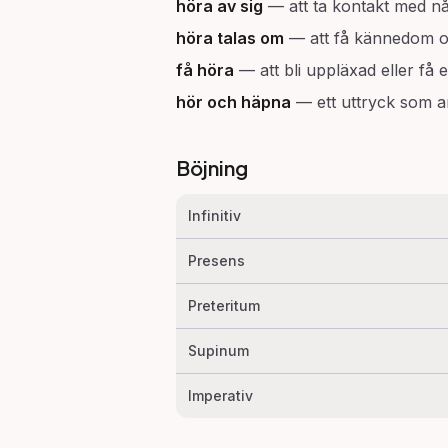
höra av sig
—
att ta kontakt med n
höra talas om
—
att få kännedom o
få höra
—
att bli uppläxad eller få 
hör och häpna
—
ett uttryck som 
Böjning
Infinitiv
Presens
Preteritum
Supinum
Imperativ