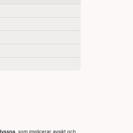
lyssna
, som implicerar avsikt och 