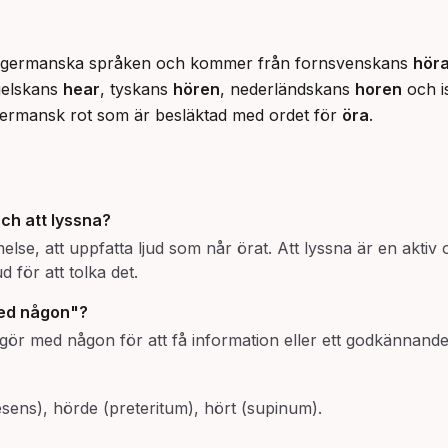
 de germanska språken och kommer från fornsvenskans 
hör
elskans 
hear
, tyskans 
hören
, nederländskans 
horen
 och 
ermansk rot som är besläktad med ordet för 
öra
.
och att lyssna?
else, att uppfatta ljud som når örat. Att lyssna är en akt
 för att tolka det.
med någon"?
dgör med någon för att få information eller ett godkännande
resens), hörde (preteritum), hört (supinum).