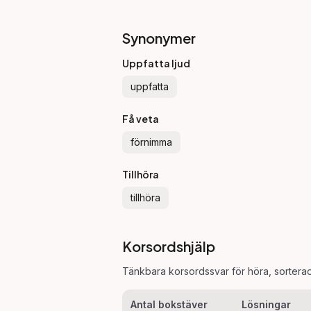
Synonymer
Uppfatta ljud
uppfatta
Få veta
förnimma
Tillhöra
tillhöra
Korsordshjälp
Tänkbara korsordssvar för
höra
, sortera
Antal bokstäver
Lösningar