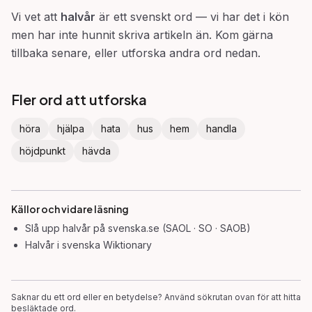
Vi vet att
halvår
är ett svenskt ord — vi har det i kön
men har inte hunnit skriva artikeln än. Kom gärna
tillbaka senare, eller utforska andra ord nedan.
Fler ord att utforska
höra
hjälpa
hata
hus
hem
handla
höjdpunkt
hävda
Källor och vidare läsning
Slå upp
halvår
på svenska.se (SAOL · SO · SAOB)
Halvår
i svenska Wiktionary
Saknar du ett ord eller en betydelse? Använd sökrutan ovan för att hitta
besläktade ord.