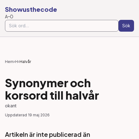
Showusthecode
A–Ö
Sök
Hem
›
H
›
Halvår
Synonymer och
korsord till
halvår
okant
Uppdaterad
19 maj 2026
Artikeln är inte publicerad än