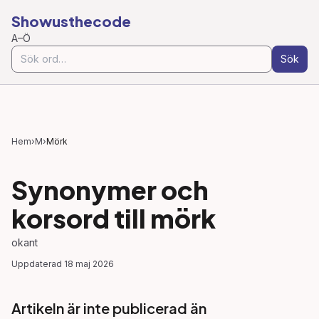
Showusthecode
A–Ö
Sök
Hem
›
M
›
Mörk
Synonymer och
korsord till
mörk
okant
Uppdaterad
18 maj 2026
Artikeln är inte publicerad än