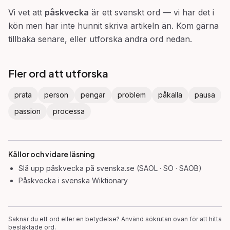
Vi vet att
påskvecka
är ett svenskt ord — vi har det i
kön men har inte hunnit skriva artikeln än. Kom gärna
tillbaka senare, eller utforska andra ord nedan.
Fler ord att utforska
prata
person
pengar
problem
påkalla
pausa
passion
processa
Källor och vidare läsning
Slå upp
påskvecka
på svenska.se (SAOL · SO · SAOB)
Påskvecka
i svenska Wiktionary
Saknar du ett ord eller en betydelse? Använd sökrutan ovan för att hitta
besläktade ord.