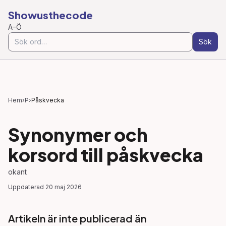
Showusthecode
A–Ö
Sök
Hem
›
P
›
Påskvecka
Synonymer och
korsord till
påskvecka
okant
Uppdaterad
20 maj 2026
Artikeln är inte publicerad än