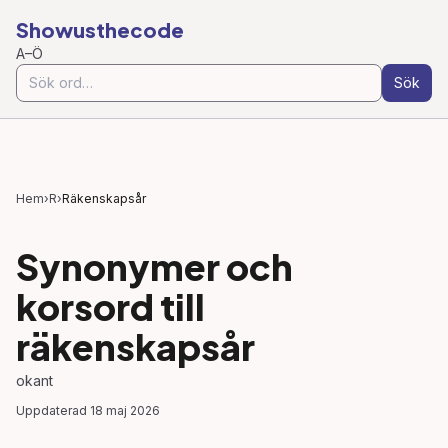
Showusthecode
A–Ö
Sök
Hem
›
R
›
Räkenskapsår
Synonymer och
korsord till
räkenskapsår
okant
Uppdaterad
18 maj 2026