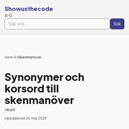
Showusthecode
A–Ö
Sök
Hem
›
S
›
Skenmanöver
Synonymer och
korsord till
skenmanöver
okant
Uppdaterad
20 maj 2026