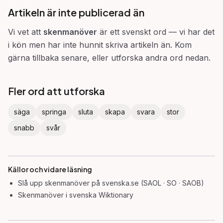
Artikeln är inte publicerad än
Vi vet att
skenmanöver
är ett svenskt ord — vi har det
i kön men har inte hunnit skriva artikeln än. Kom
gärna tillbaka senare, eller utforska andra ord nedan.
Fler ord att utforska
säga
springa
sluta
skapa
svara
stor
snabb
svår
Källor och vidare läsning
Slå upp
skenmanöver
på svenska.se (SAOL · SO · SAOB)
Skenmanöver
i svenska Wiktionary