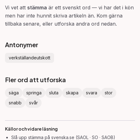
Vi vet att
stämma
är ett svenskt ord — vi har det i kön
men har inte hunnit skriva artikeln än. Kom gärna
tillbaka senare, eller utforska andra ord nedan.
Antonymer
verkställandeutskott
Fler ord att utforska
säga
springa
sluta
skapa
svara
stor
snabb
svår
Källor och vidare läsning
Slå upp
stämma
på svenska.se (SAOL · SO · SAOB)