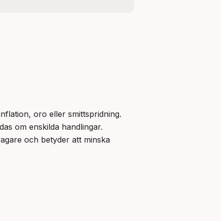
lation, oro eller smittspridning. 
 är mer allmänt och kan användas om enskilda handlingar. 
vagare och betyder att minska 