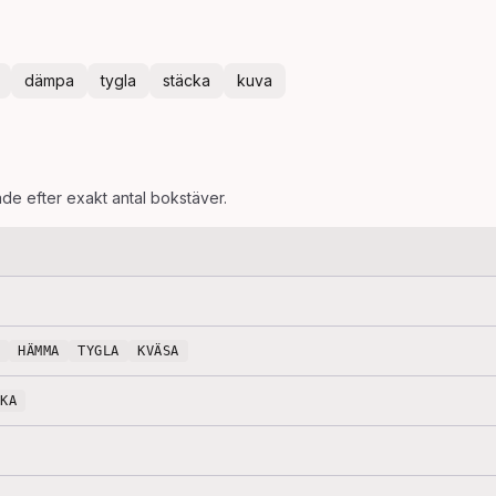
dämpa
tygla
stäcka
kuva
ade efter exakt antal bokstäver.
HÄMMA
TYGLA
KVÄSA
CKA