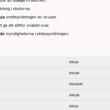
sök att
stävja
inflationen.
ning i skolorna.
vja
smittspridningen av viruset.
t ge ett alltför snabbt svar.
ade
myndigheterna ryktesspridningen.
stävja
stävjar
stävjade
stävjat
stävja