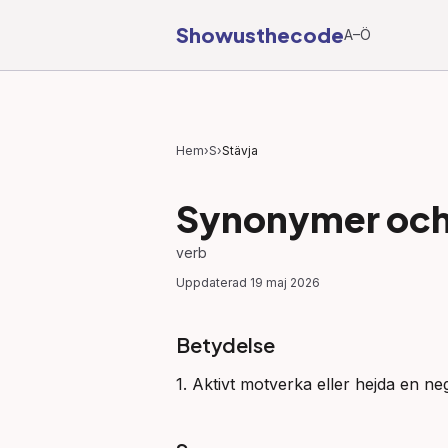
Showusthecode
A–Ö
Hem
›
S
›
Stävja
Synonymer och 
verb
Uppdaterad
19 maj 2026
Betydelse
1. Aktivt motverka eller hejda en nega