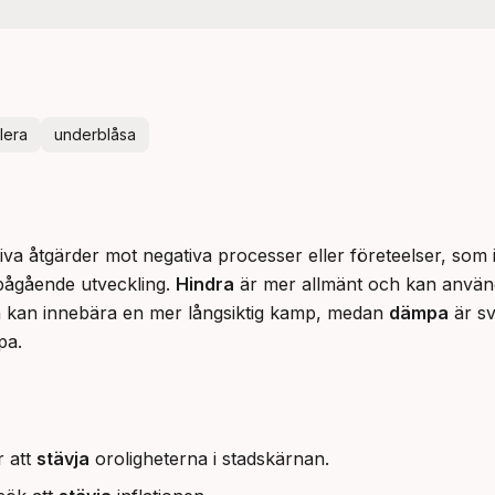
lera
underblåsa
va åtgärder mot negativa processer eller företeelser, som inf
 pågående utveckling. 
Hindra
kan innebära en mer långsiktig kamp, medan 
dämpa
 är s
pa.
r att
stävja
oroligheterna i stadskärnan.