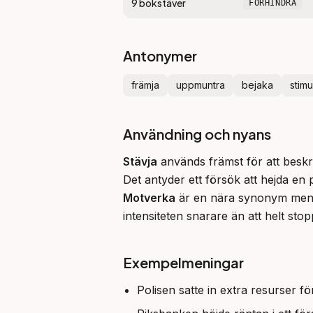
9
bokstäver
FÖRHINDRA
Antonymer
främja
uppmuntra
bejaka
stimu
Användning och nyans
Stävja
 används främst för att beskri
Det antyder ett försök att hejda en
Motverka
 är en nära synonym men 
intensiteten snarare än att helt stop
Exempelmeningar
Polisen satte in extra resurser fö