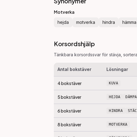
Synonymer
Motverka
hejda
motverka
hindra
hämma
Korsordshjälp
Tänkbara korsordssvar för
stävja
, sorter
Antal bokstäver
Lösningar
4
bokstäver
KUVA
5
bokstäver
HEJDA
DÄMPA
6
bokstäver
HINDRA
STÄ
8
bokstäver
MOTVERKA