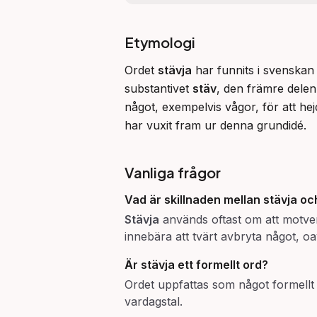
Etymologi
Ordet 
stävja
 har funnits i svenskan
substantivet 
stäv
, den främre delen
något, exempelvis vågor, för att hejd
har vuxit fram ur denna grundidé.
Vanliga frågor
Vad är skillnaden mellan
stävja
oc
Stävja
används oftast om att motver
innebära att tvärt avbryta något, oa
Är
stävja
ett formellt ord?
Ordet uppfattas som något formellt 
vardagstal.