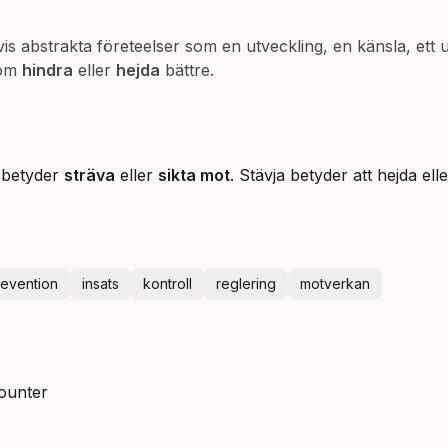
vis abstrakta företeelser som en utveckling, en känsla, ett 
som
hindra
eller
hejda
bättre.
 betyder
sträva
eller
sikta mot
. Stävja betyder att hejda el
revention
insats
kontroll
reglering
motverkan
counter