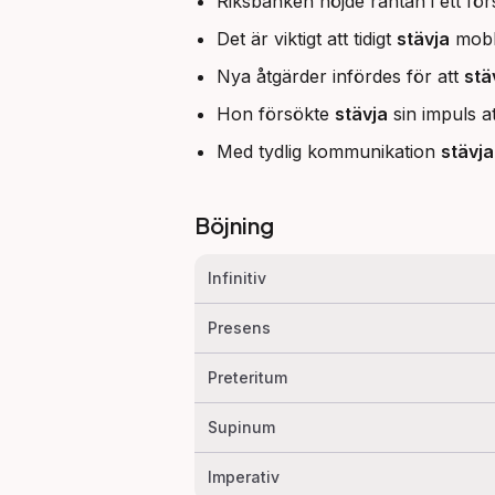
Riksbanken höjde räntan i ett för
Det är viktigt att tidigt
stävja
mobb
Nya åtgärder infördes för att
stä
Hon försökte
stävja
sin impuls at
Med tydlig kommunikation
stävj
Böjning
Infinitiv
Presens
Preteritum
Supinum
Imperativ