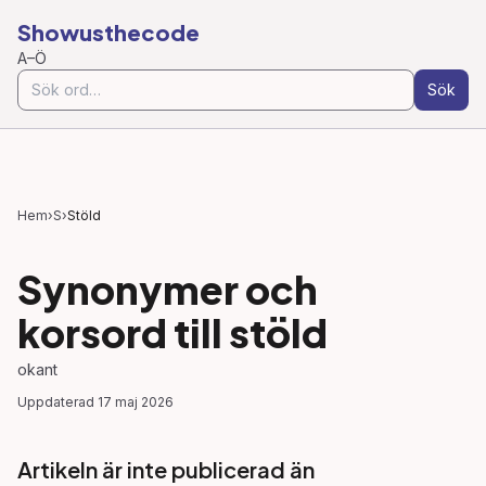
Showusthecode
A–Ö
Sök
Hem
›
S
›
Stöld
Synonymer och
korsord till
stöld
okant
Uppdaterad
17 maj 2026
Artikeln är inte publicerad än