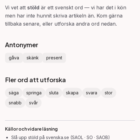
Vi vet att
stöld
är ett svenskt ord — vi har det i kön
men har inte hunnit skriva artikeln än. Kom gärna
tillbaka senare, eller utforska andra ord nedan.
Antonymer
gåva
skänk
present
Fler ord att utforska
säga
springa
sluta
skapa
svara
stor
snabb
svår
Källor och vidare läsning
Slå upp
stöld
på svenska.se (SAOL · SO · SAOB)