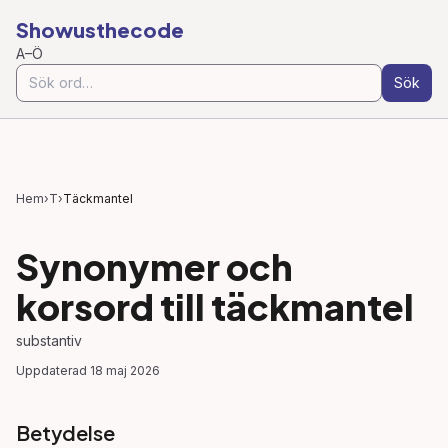
Showusthecode
A–Ö
Sök
Hem
›
T
›
Täckmantel
Synonymer och
korsord till
täckmantel
substantiv
Uppdaterad
18 maj 2026
Betydelse