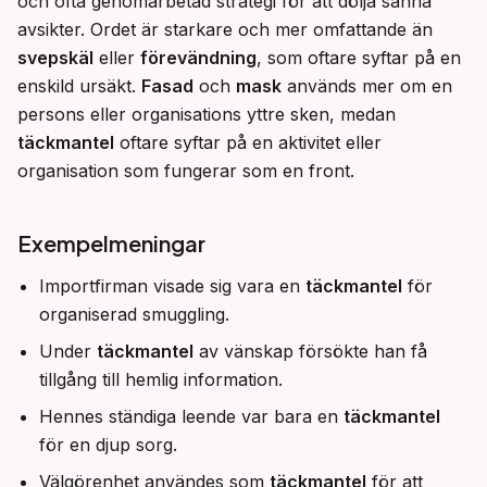
och ofta genomarbetad strategi för att dölja sanna 
avsikter. Ordet är starkare och mer omfattande än 
svepskäl
 eller 
förevändning
, som oftare syftar på en 
enskild ursäkt. 
Fasad
 och 
mask
 används mer om en 
persons eller organisations yttre sken, medan 
täckmantel
 oftare syftar på en aktivitet eller 
organisation som fungerar som en front.
Exempelmeningar
Importfirman visade sig vara en
täckmantel
för
organiserad smuggling.
Under
täckmantel
av vänskap försökte han få
tillgång till hemlig information.
Hennes ständiga leende var bara en
täckmantel
för en djup sorg.
Välgörenhet användes som
täckmantel
för att