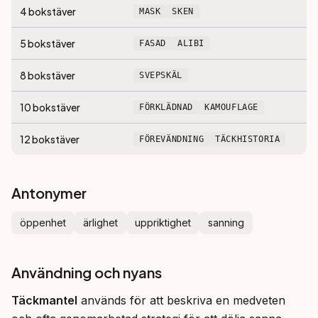
4
bokstäver
MASK
SKEN
5
bokstäver
FASAD
ALIBI
8
bokstäver
SVEPSKÄL
10
bokstäver
FÖRKLÄDNAD
KAMOUFLAGE
12
bokstäver
FÖREVÄNDNING
TÄCKHISTORIA
Antonymer
öppenhet
ärlighet
uppriktighet
sanning
Användning och nyans
Täckmantel
 används för att beskriva en medveten 