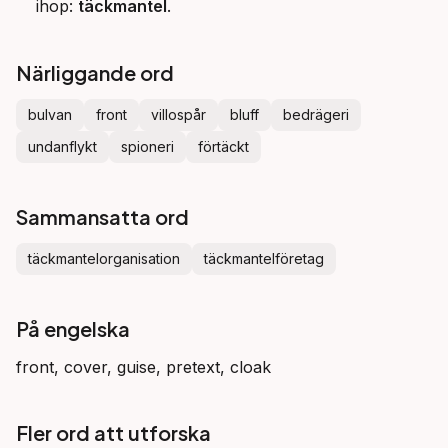
ihop:
täckmantel
.
Närliggande ord
bulvan
front
villospår
bluff
bedrägeri
undanflykt
spioneri
förtäckt
Sammansatta ord
täckmantelorganisation
täckmantelföretag
På engelska
front, cover, guise, pretext, cloak
Fler ord att utforska