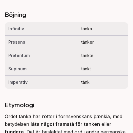
Böjning
Infinitiv
tänka
Presens
tänker
Preteritum
tänkte
Supinum
tänkt
Imperativ
tänk
Etymologi
Ordet tänka har rötter i fornsvenskans þænkia, med 
betydelsen 
låta något framstå för tanken
 eller 
fundera
. Det är besläktat med ord i andra germanska 