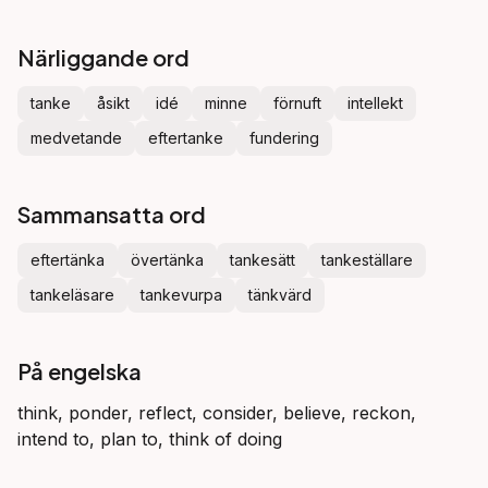
Närliggande ord
tanke
åsikt
idé
minne
förnuft
intellekt
medvetande
eftertanke
fundering
Sammansatta ord
eftertänka
övertänka
tankesätt
tankeställare
tankeläsare
tankevurpa
tänkvärd
På engelska
think, ponder, reflect, consider, believe, reckon,
intend to, plan to, think of doing