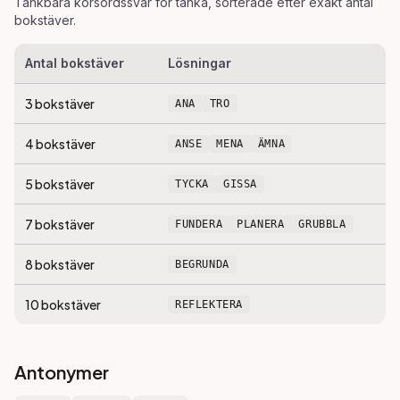
Tänkbara korsordssvar för
tänka
, sorterade efter exakt antal
bokstäver.
Antal bokstäver
Lösningar
3
bokstäver
ANA
TRO
4
bokstäver
ANSE
MENA
ÄMNA
5
bokstäver
TYCKA
GISSA
7
bokstäver
FUNDERA
PLANERA
GRUBBLA
8
bokstäver
BEGRUNDA
10
bokstäver
REFLEKTERA
Antonymer