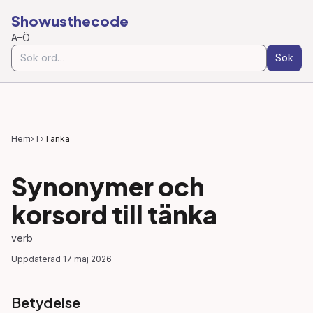
Showusthecode
A–Ö
Sök
Hem
›
T
›
Tänka
Synonymer och
korsord till
tänka
verb
Uppdaterad
17 maj 2026
Betydelse