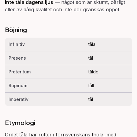
Inte tåla dagens ljus
—
något som är skumt, oärligt
eller av dålig kvalitet och inte bör granskas öppet.
Böjning
Infinitiv
tåla
Presens
tål
Preteritum
tålde
Supinum
tålt
Imperativ
tål
Etymologi
Ordet tåla har rötter i fornsvenskans thola, med 