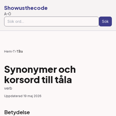
Showusthecode
A–Ö
Sök
Hem
›
T
›
Tåla
Synonymer och
korsord till
tåla
verb
Uppdaterad
19 maj 2026
Betydelse