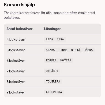
Korsordshjälp
Tänkbara korsordssvar för
tåla
, sorterade efter exakt antal
bokstäver.
Antal bokstäver
Lösningar
4
bokstäver
LIDA
ORKA
5
bokstäver
KLARA
FINNA
UTSTÅ
HÄRDA
6
bokstäver
FÖRDRA
MOTSTÅ
7
bokstäver
UTHÄRDA
8
bokstäver
TOLERERA
9
bokstäver
ACCEPTERA