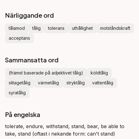
Närliggande ord
tålamod
tålig
tolerans
uthållighet
motståndskraft
acceptans
Sammansatta ord
(främst baserade på adjektivet tålig)
köldtålig
slitagetålig
värmetålig
stryktålig
vattentålig
syratålig
På engelska
tolerate, endure, withstand, stand, bear, be able to
take, stand (oftast i nekande form: can't stand)