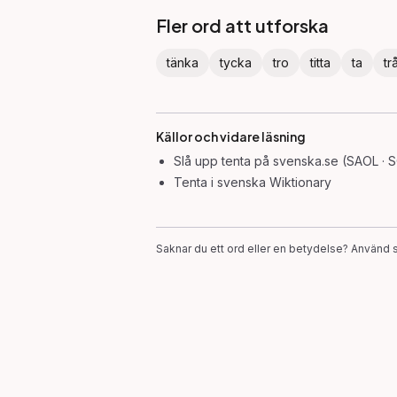
Fler ord att utforska
tänka
tycka
tro
titta
ta
tr
Källor och vidare läsning
Slå upp
tenta
på svenska.se (SAOL · 
Tenta
i svenska Wiktionary
Saknar du ett ord eller en betydelse? Använd s