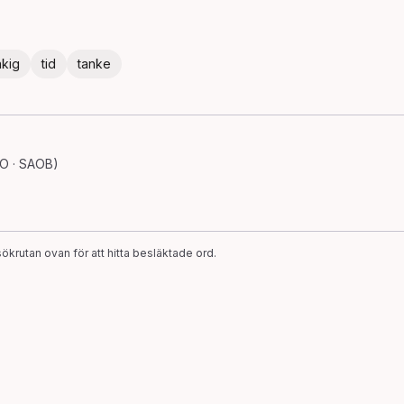
åkig
tid
tanke
SO · SAOB)
ökrutan ovan för att hitta besläktade ord.