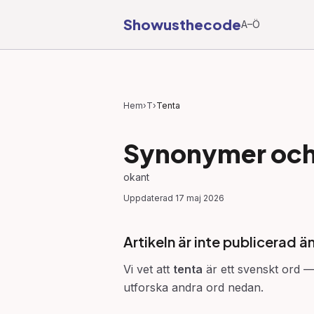
Showusthecode
A–Ö
Hem
›
T
›
Tenta
Synonymer och 
okant
Uppdaterad
17 maj 2026
Artikeln är inte publicerad ä
Vi vet att
tenta
är ett svenskt ord — 
utforska andra ord nedan.