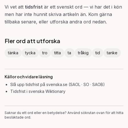
Vi vet att
tidsfrist
är ett svenskt ord — vi har det i kön
men har inte hunnit skriva artikeln än. Kom gärna
tillbaka senare, eller utforska andra ord nedan.
Fler ord att utforska
tänka
tycka
tro
titta
ta
tråkig
tid
tanke
Källor och vidare läsning
Slå upp
tidsfrist
på svenska.se (SAOL · SO · SAOB)
Tidsfrist
i svenska Wiktionary
Saknar du ett ord eller en betydelse? Använd sökrutan ovan för att hitta
besläktade ord.