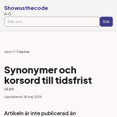
Showusthecode
A–Ö
Sök
Hem
›
T
›
Tidsfrist
Synonymer och
korsord till
tidsfrist
okant
Uppdaterad
18 maj 2026
Artikeln är inte publicerad än