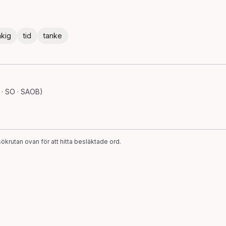
åkig
tid
tanke
· SO · SAOB)
ökrutan ovan för att hitta besläktade ord.