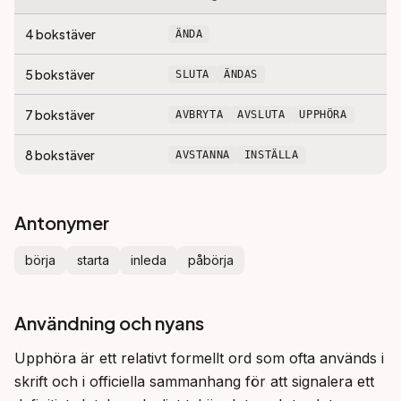
4
bokstäver
ÄNDA
5
bokstäver
SLUTA
ÄNDAS
7
bokstäver
AVBRYTA
AVSLUTA
UPPHÖRA
8
bokstäver
AVSTANNA
INSTÄLLA
Antonymer
börja
starta
inleda
påbörja
Användning och nyans
Upphöra är ett relativt formellt ord som ofta används i 
skrift och i officiella sammanhang för att signalera ett 