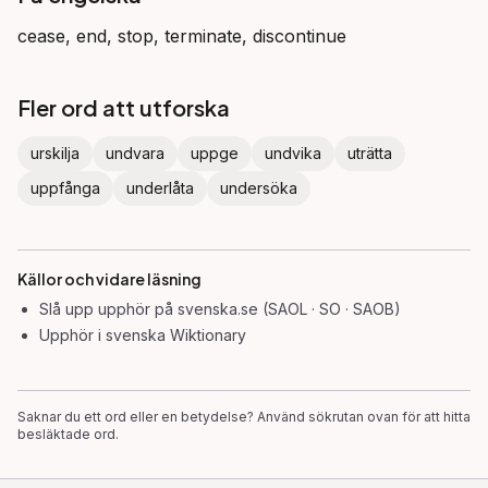
cease, end, stop, terminate, discontinue
Fler ord att utforska
urskilja
undvara
uppge
undvika
uträtta
uppfånga
underlåta
undersöka
Källor och vidare läsning
Slå upp
upphör
på svenska.se (SAOL · SO · SAOB)
Upphör
i svenska Wiktionary
Saknar du ett ord eller en betydelse? Använd sökrutan ovan för att hitta
besläktade ord.