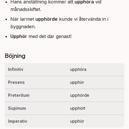
Hans anställning kommer att
upphöra
vid
månadsskiftet.
När larmet
upphörde
kunde vi återvända in i
byggnaden.
Upphör
med det där genast!
Böjning
Infinitiv
upphöra
Presens
upphör
Preteritum
upphörde
Supinum
upphört
Imperativ
upphör