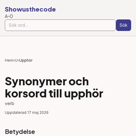
Showusthecode
A–Ö
Sök
Hem
›
U
›
Upphör
Synonymer och
korsord till
upphör
verb
Uppdaterad
17 maj 2026
Betydelse