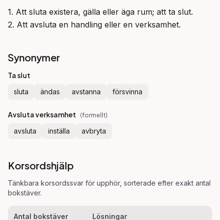
1. Att sluta existera, gälla eller äga rum; att ta slut.

2. Att avsluta en handling eller en verksamhet.
Synonymer
Ta slut
sluta
ändas
avstanna
försvinna
Avsluta verksamhet
(
formellt
)
avsluta
inställa
avbryta
Korsordshjälp
Tänkbara korsordssvar för
upphör
, sorterade efter exakt antal
bokstäver.
Antal bokstäver
Lösningar