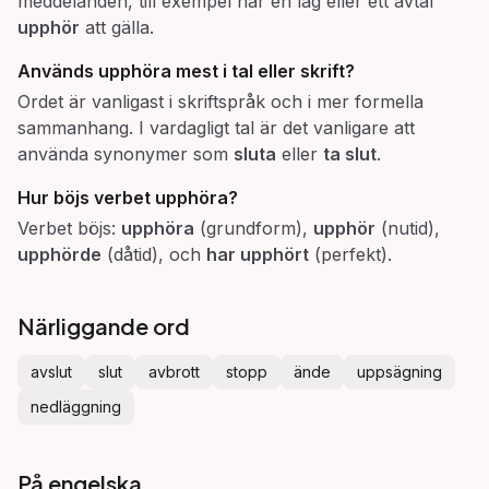
meddelanden, till exempel när en lag eller ett avtal
upphör
att gälla.
Används
upphöra
mest i tal eller skrift?
Ordet är vanligast i skriftspråk och i mer formella
sammanhang. I vardagligt tal är det vanligare att
använda synonymer som
sluta
eller
ta slut
.
Hur böjs verbet
upphöra
?
Verbet böjs:
upphöra
(grundform),
upphör
(nutid),
upphörde
(dåtid), och
har upphört
(perfekt).
Närliggande ord
avslut
slut
avbrott
stopp
ände
uppsägning
nedläggning
På engelska