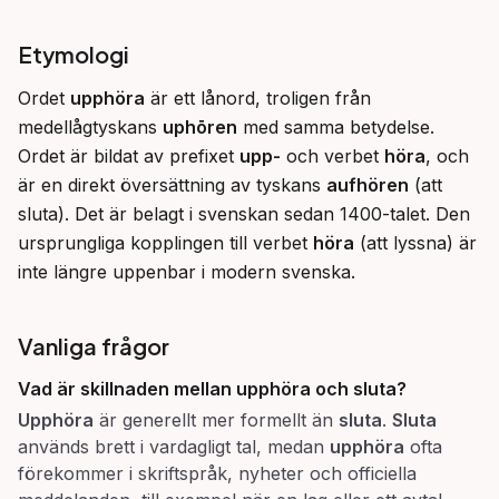
Etymologi
Ordet 
upphöra
 är ett lånord, troligen från 
medellågtyskans 
uphōren
 med samma betydelse. 
Ordet är bildat av prefixet 
upp-
 och verbet 
höra
, och 
är en direkt översättning av tyskans 
aufhören
 (att 
sluta). Det är belagt i svenskan sedan 1400-talet. Den 
ursprungliga kopplingen till verbet 
höra
 (att lyssna) är 
inte längre uppenbar i modern svenska.
Vanliga frågor
Vad är skillnaden mellan
upphöra
och
sluta
?
Upphöra
är generellt mer formellt än
sluta
.
Sluta
används brett i vardagligt tal, medan
upphöra
ofta
förekommer i skriftspråk, nyheter och officiella