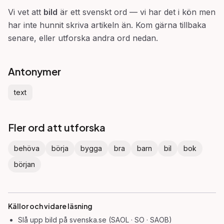
Vi vet att
bild
är ett svenskt ord — vi har det i kön men
har inte hunnit skriva artikeln än. Kom gärna tillbaka
senare, eller utforska andra ord nedan.
Antonymer
text
Fler ord att utforska
behöva
börja
bygga
bra
barn
bil
bok
början
Källor och vidare läsning
Slå upp
bild
på svenska.se (SAOL · SO · SAOB)