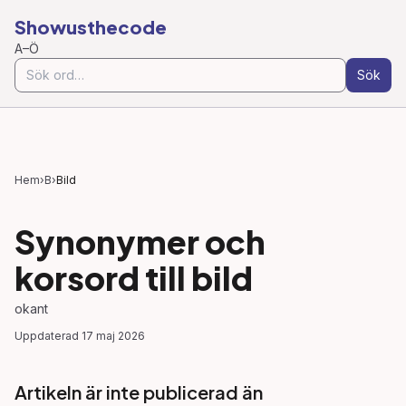
Showusthecode
A–Ö
Sök
Hem
›
B
›
Bild
Synonymer och
korsord till
bild
okant
Uppdaterad
17 maj 2026
Artikeln är inte publicerad än