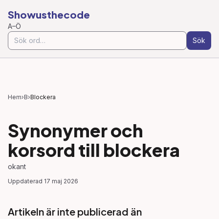
Showusthecode
A–Ö
Sök
Hem
›
B
›
Blockera
Synonymer och
korsord till
blockera
okant
Uppdaterad
17 maj 2026
Artikeln är inte publicerad än