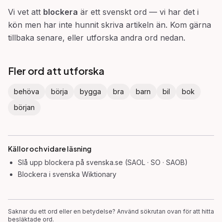
Vi vet att
blockera
är ett svenskt ord — vi har det i
kön men har inte hunnit skriva artikeln än. Kom gärna
tillbaka senare, eller utforska andra ord nedan.
Fler ord att utforska
behöva
börja
bygga
bra
barn
bil
bok
början
Källor och vidare läsning
Slå upp
blockera
på svenska.se (SAOL · SO · SAOB)
Blockera
i svenska Wiktionary
Saknar du ett ord eller en betydelse? Använd sökrutan ovan för att hitta
besläktade ord.