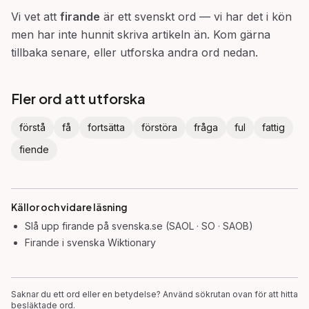
Vi vet att
firande
är ett svenskt ord — vi har det i kön
men har inte hunnit skriva artikeln än. Kom gärna
tillbaka senare, eller utforska andra ord nedan.
Fler ord att utforska
förstå
få
fortsätta
förstöra
fråga
ful
fattig
fiende
Källor och vidare läsning
Slå upp
firande
på svenska.se (SAOL · SO · SAOB)
Firande
i svenska Wiktionary
Saknar du ett ord eller en betydelse? Använd sökrutan ovan för att hitta
besläktade ord.