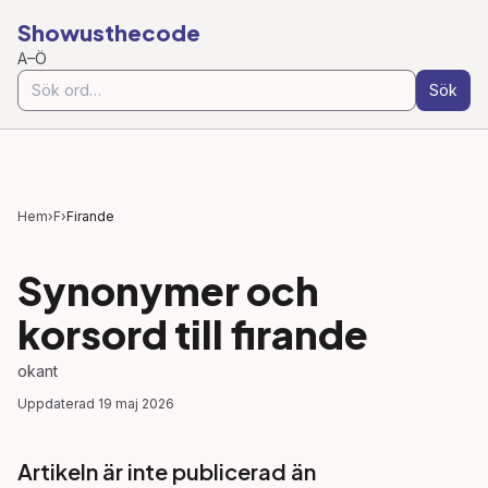
Showusthecode
A–Ö
Sök
Hem
›
F
›
Firande
Synonymer och
korsord till
firande
okant
Uppdaterad
19 maj 2026
Artikeln är inte publicerad än