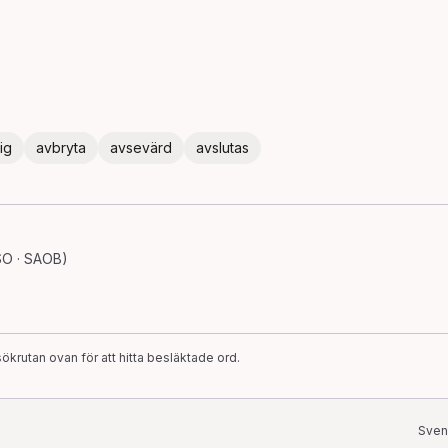
ig
avbryta
avsevärd
avslutas
SO · SAOB)
ökrutan ovan för att hitta besläktade ord.
Sven