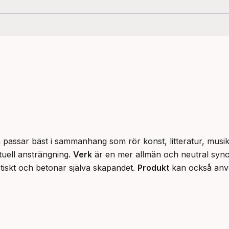
m passar bäst i sammanhang som rör konst, litteratur, musi
ktuell ansträngning. 
Verk
 är en mer allmän och neutral syno
tiskt och betonar själva skapandet. 
Produkt
 kan också anv