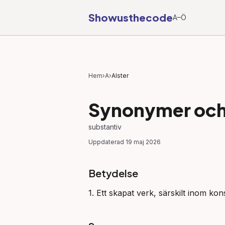
Showusthecode
A–Ö
Hem
›
A
›
Alster
Synonymer och 
substantiv
Uppdaterad
19 maj 2026
Betydelse
1. Ett skapat verk, särskilt inom kon