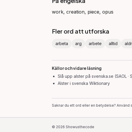
På engelska
work, creation, piece, opus
Fler ord att utforska
arbeta
arg
arbete
alltid
aldr
Källor och vidare läsning
Slå upp
alster
på svenska.se (SAOL · 
Alster
i svenska Wiktionary
Saknar du ett ord eller en betydelse? Använd s
©
2026
Showusthecode