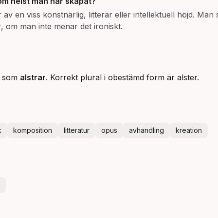
om helst man har skapat?
en viss konstnärlig, litterär eller intellektuell höjd. Man s
r
, om man inte menar det ironiskt.
gt som
alstrar
. Korrekt plural i obestämd form är alster.
k
komposition
litteratur
opus
avhandling
kreation