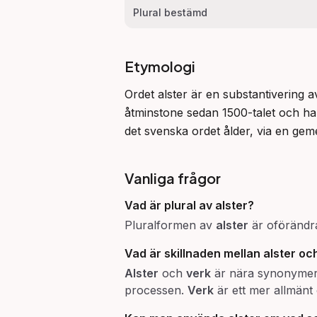
Plural bestämd
Etymologi
Ordet alster är en substantivering a
åtminstone sedan 1500-talet och har
det svenska ordet ålder, via en ge
Vanliga frågor
Vad är plural av alster?
Pluralformen av
alster
är oförändra
Vad är skillnaden mellan alster oc
Alster
och
verk
är nära synonyme
processen.
Verk
är ett mer allmänt 