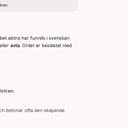
stren
et alstra har funnits i svenskan 
eller 
avla
. Ordet är besläktat med 
lstren
.
 och betonar ofta den skapande