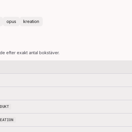
opus
kreation
ade efter exakt antal bokstäver.
ODUKT
REATION