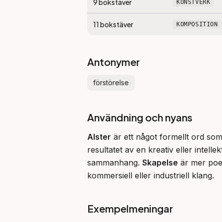
9
bokstäver
KONSTVERK
11
bokstäver
KOMPOSITION
Antonymer
förstörelse
Användning och nyans
Alster
 är ett något formellt ord so
resultatet av en kreativ eller intelle
sammanhang. 
Skapelse
 är mer poe
kommersiell eller industriell klang.
Exempelmeningar