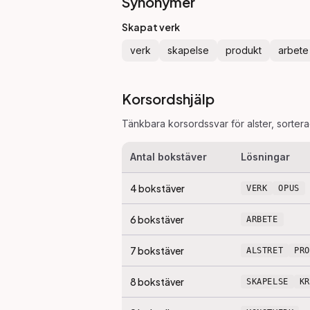
Synonymer
Skapat verk
verk
skapelse
produkt
arbete
Korsordshjälp
Tänkbara korsordssvar för
alster
, sorter
Antal bokstäver
Lösningar
4
bokstäver
VERK
OPUS
6
bokstäver
ARBETE
7
bokstäver
ALSTRET
PR
8
bokstäver
SKAPELSE
K