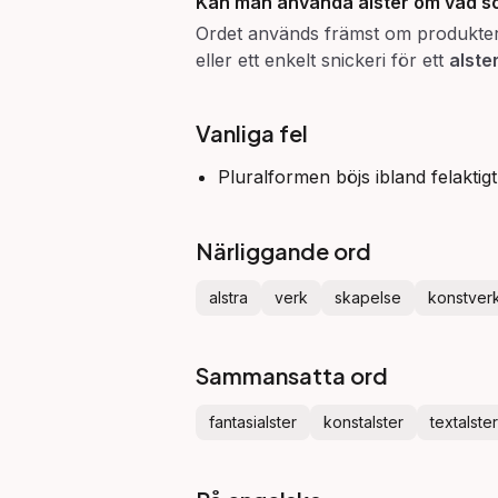
Kan man använda alster om vad s
Ordet används främst om produkter av 
eller ett enkelt snickeri för ett
alste
Vanliga fel
Pluralformen böjs ibland felakti
Närliggande ord
alstra
verk
skapelse
konstver
Sammansatta ord
fantasialster
konstalster
textalster