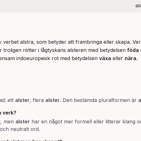
al
v verbet alstra, som betyder att frambringa eller skapa. Verb
 troligen rötter i lågtyskans alsteren med betydelsen 
föda
 
mensam indoeuropeisk rot med betydelsen 
växa
 eller 
nära
.
d: ett
alster
, flera
alster
. Den bestämda pluralformen är
a
h verk?
r, men
alster
har en något mer formell eller litterär klang
och neutralt ord.