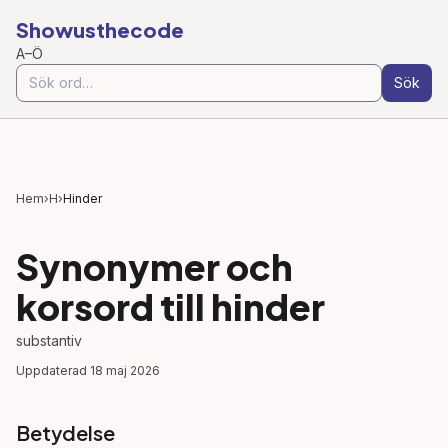
Showusthecode
A–Ö
Sök
Hem
›
H
›
Hinder
Synonymer och
korsord till
hinder
substantiv
Uppdaterad
18 maj 2026
Betydelse