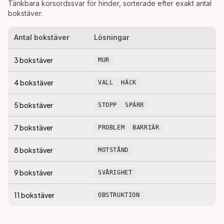
Tänkbara korsordssvar för
hinder
, sorterade efter exakt antal
bokstäver.
Antal bokstäver
Lösningar
3
bokstäver
MUR
4
bokstäver
VALL
HÄCK
5
bokstäver
STOPP
SPÄRR
7
bokstäver
PROBLEM
BARRIÄR
8
bokstäver
MOTSTÅND
9
bokstäver
SVÅRIGHET
11
bokstäver
OBSTRUKTION