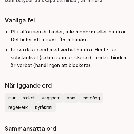
som betyder att skapa ett hinder, är
hindra
.
Vanliga fel
Pluralformen är hinder, inte
hinderer
eller
hindrar
.
Det heter
ett hinder, flera hinder
.
Förväxlas ibland med verbet
hindra
.
Hinder
är
substantivet (saken som blockerar), medan
hindra
är verbet (handlingen att blockera).
Närliggande ord
mur
staket
vägspärr
bom
motgång
regelverk
byråkrati
Sammansatta ord