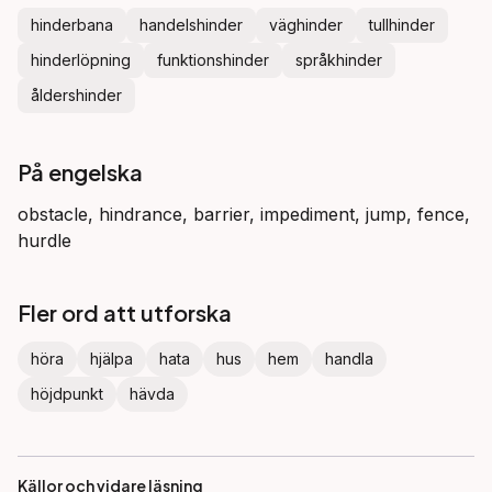
hinderbana
handelshinder
väghinder
tullhinder
hinderlöpning
funktionshinder
språkhinder
åldershinder
På engelska
obstacle, hindrance, barrier, impediment, jump, fence,
hurdle
Fler ord att utforska
höra
hjälpa
hata
hus
hem
handla
höjdpunkt
hävda
Källor och vidare läsning