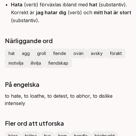
Hata
(verb) förväxlas ibland med
hat
(substantiv).
Korrekt är
jag hatar dig
(verb) och
mitt hat är stort
(substantiv).
Närliggande ord
hat
agg
groll
fiende
ovän
avsky
förakt
motvilja
illvilja
fiendskap
På engelska
to hate, to loathe, to detest, to abhor, to dislike
intensely
Fler ord att utforska
höra
hjälpa
hus
hem
handla
höjdpunkt