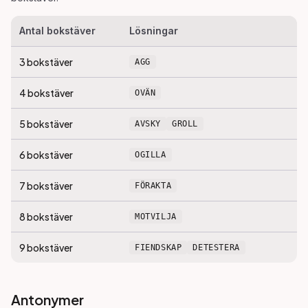
Antal bokstäver
Lösningar
3
bokstäver
AGG
4
bokstäver
OVÄN
5
bokstäver
AVSKY
GROLL
6
bokstäver
OGILLA
7
bokstäver
FÖRAKTA
8
bokstäver
MOTVILJA
9
bokstäver
FIENDSKAP
DETESTERA
Antonymer