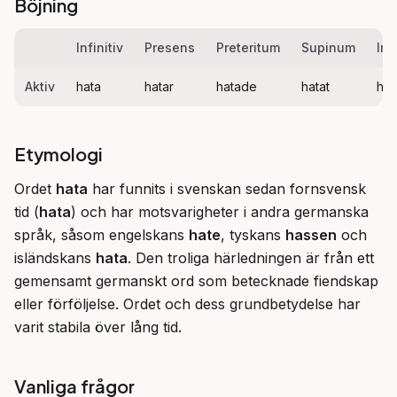
Böjning
Infinitiv
Presens
Preteritum
Supinum
Imp
Aktiv
hata
hatar
hatade
hatat
hat
Etymologi
Ordet 
hata
 har funnits i svenskan sedan fornsvensk 
tid (
hata
) och har motsvarigheter i andra germanska 
språk, såsom engelskans 
hate
, tyskans 
hassen
 och 
isländskans 
hata
. Den troliga härledningen är från ett 
gemensamt germanskt ord som betecknade fiendskap 
eller förföljelse. Ordet och dess grundbetydelse har 
varit stabila över lång tid.
Vanliga frågor