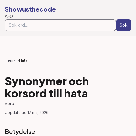
Showusthecode
A–Ö
Sök
Hem
›
H
›
Hata
Synonymer och
korsord till
hata
verb
Uppdaterad
17 maj 2026
Betydelse