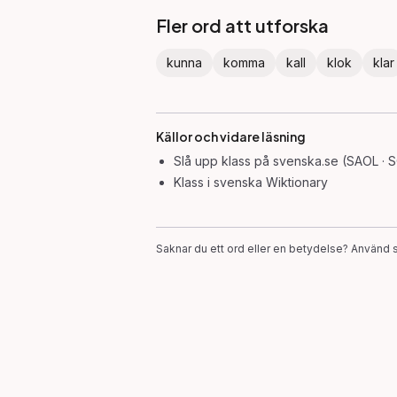
Fler ord att utforska
kunna
komma
kall
klok
klar
Källor och vidare läsning
Slå upp
klass
på svenska.se (SAOL · 
Klass
i svenska Wiktionary
Saknar du ett ord eller en betydelse? Använd s