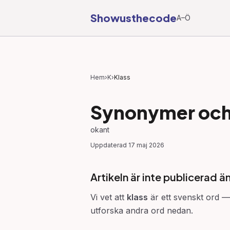
Showusthecode
A–Ö
Hem
›
K
›
Klass
Synonymer och 
okant
Uppdaterad
17 maj 2026
Artikeln är inte publicerad ä
Vi vet att
klass
är ett svenskt ord — 
utforska andra ord nedan.