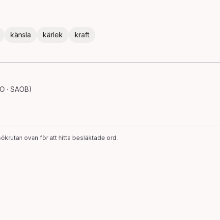
känsla
kärlek
kraft
SO · SAOB)
ökrutan ovan för att hitta besläktade ord.