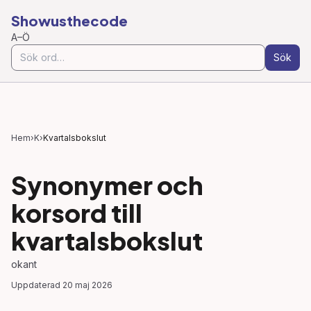
Showusthecode
A–Ö
Sök
Hem
›
K
›
Kvartalsbokslut
Synonymer och
korsord till
kvartalsbokslut
okant
Uppdaterad
20 maj 2026