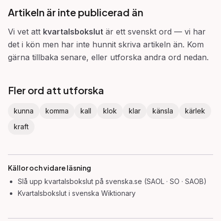
Artikeln är inte publicerad än
Vi vet att
kvartalsbokslut
är ett svenskt ord — vi har
det i kön men har inte hunnit skriva artikeln än. Kom
gärna tillbaka senare, eller utforska andra ord nedan.
Fler ord att utforska
kunna
komma
kall
klok
klar
känsla
kärlek
kraft
Källor och vidare läsning
Slå upp
kvartalsbokslut
på svenska.se (SAOL · SO · SAOB)
Kvartalsbokslut
i svenska Wiktionary