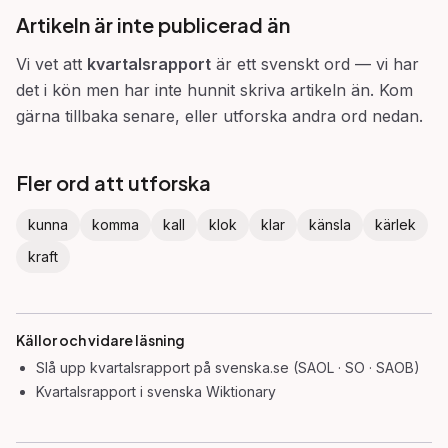
Artikeln är inte publicerad än
Vi vet att
kvartalsrapport
är ett svenskt ord — vi har
det i kön men har inte hunnit skriva artikeln än. Kom
gärna tillbaka senare, eller utforska andra ord nedan.
Fler ord att utforska
kunna
komma
kall
klok
klar
känsla
kärlek
kraft
Källor och vidare läsning
Slå upp
kvartalsrapport
på svenska.se (SAOL · SO · SAOB)
Kvartalsrapport
i svenska Wiktionary