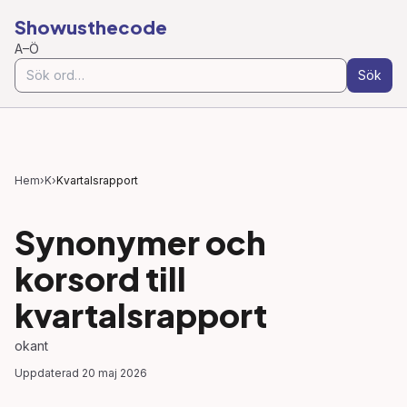
Showusthecode
A–Ö
Sök
Hem
›
K
›
Kvartalsrapport
Synonymer och
korsord till
kvartalsrapport
okant
Uppdaterad
20 maj 2026