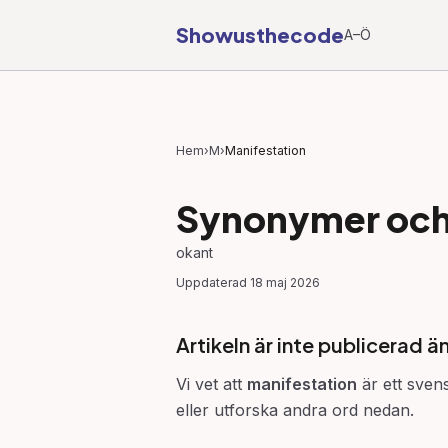
Showusthecode
A–Ö
Hem
›
M
›
Manifestation
Synonymer och 
okant
Uppdaterad
18 maj 2026
Artikeln är inte publicerad ä
Vi vet att
manifestation
är ett svens
eller utforska andra ord nedan.