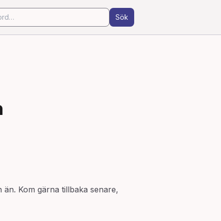
Sök
n
ln än. Kom gärna tillbaka senare,