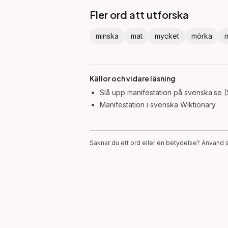
Fler ord att utforska
minska
mat
mycket
mörka
Källor och vidare läsning
Slå upp
manifestation
på svenska.se (
Manifestation
i svenska Wiktionary
Saknar du ett ord eller en betydelse? Använd s