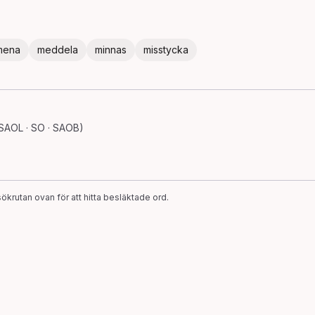
mena
meddela
minnas
misstycka
SAOL · SO · SAOB)
ökrutan ovan för att hitta besläktade ord.