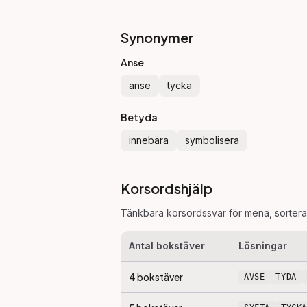
Synonymer
Anse
anse
tycka
Betyda
innebära
symbolisera
Korsordshjälp
Tänkbara korsordssvar för
mena
, sorter
Antal bokstäver
Lösningar
4
bokstäver
AVSE
TYDA