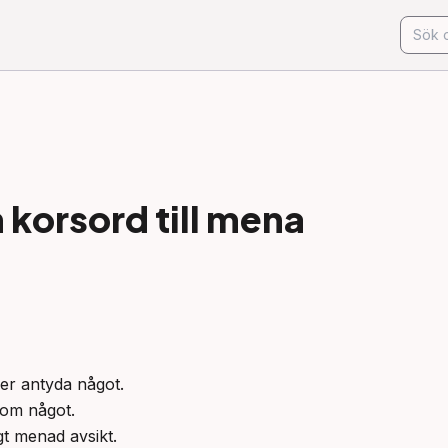
korsord till
mena
ler antyda något.

 om något.

gt menad avsikt.