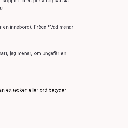
 kopplat till en personlig känsla
g.
ar en innebörd). Fråga "Vad menar
 snart, jag menar, om ungefär en
an ett tecken eller ord
betyder