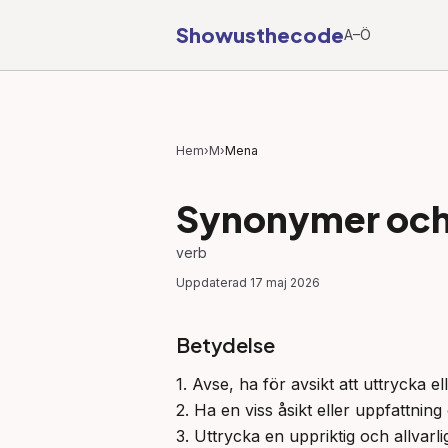
Showusthecode
A–Ö
Hem
›
M
›
Mena
Synonymer och 
verb
Uppdaterad
17 maj 2026
Betydelse
1. Avse, ha för avsikt att uttrycka el
2. Ha en viss åsikt eller uppfattning
3. Uttrycka en uppriktig och allvarli