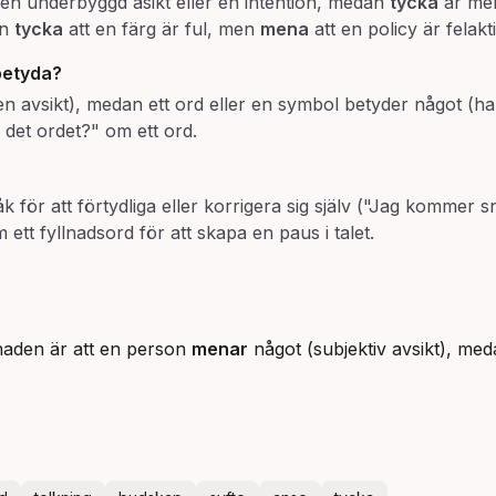
 en underbyggd åsikt eller en intention, medan
tycka
är mer
an
tycka
att en färg är ful, men
mena
att en policy är felakti
betyda
?
n avsikt), medan ett ord eller en symbol betyder något (h
 det ordet?" om ett ord.
åk för att förtydliga eller korrigera sig själv ("Jag kommer
tt fyllnadsord för att skapa en paus i talet.
lnaden är att en person
menar
något (subjektiv avsikt), med