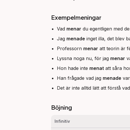
Exempelmeningar
Vad
menar
du egentligen med d
Jag
menade
inget illa, det blev b
Professorn
menar
att teorin är f
Lyssna noga nu, för jag
menar
va
Hon hade inte
menat
att såra ho
Han frågade vad jag
menade
var
Det är inte alltid lätt att förstå va
Böjning
Infinitiv