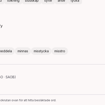
d
tolkning
budskap
syfte
anse
tycka
fy
meddela
minnas
misstycka
misstro
SO · SAOB)
ökrutan ovan för att hitta besläktade ord.