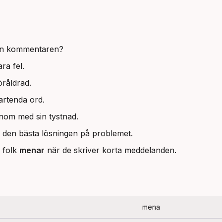
en kommentaren?
ara fel.
öråldrad.
rtenda ord.
nom med sin tystnad.
 den bästa lösningen på problemet.
d folk
menar
när de skriver korta meddelanden.
mena