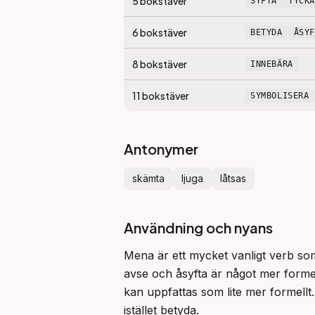
5
bokstäver
SYFTA
TYCKA
6
bokstäver
BETYDA
ÅSY
8
bokstäver
INNEBÄRA
11
bokstäver
SYMBOLISERA
Antonymer
skämta
ljuga
låtsas
Användning och nyans
Mena är ett mycket vanligt verb som 
avse och åsyfta är något mer formel
kan uppfattas som lite mer formellt
istället betyda.