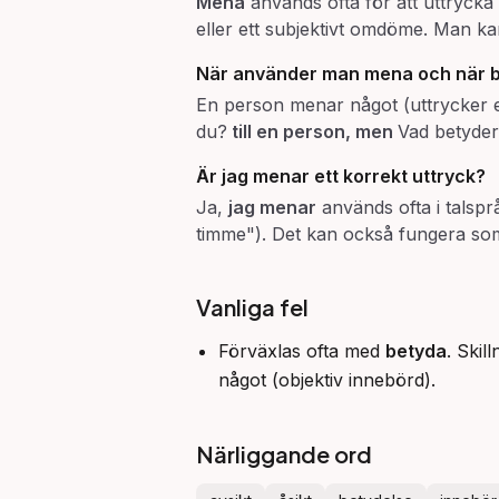
Mena
används ofta för att uttrycka
eller ett subjektivt omdöme. Man k
När använder man
mena
och när
En person menar något (uttrycker e
du?
till en person, men
Vad betyder
Är
jag menar
ett korrekt uttryck?
Ja,
jag menar
används ofta i talspr
timme"). Det kan också fungera som e
Vanliga fel
Förväxlas ofta med
betyda
. Skil
något (objektiv innebörd).
Närliggande ord