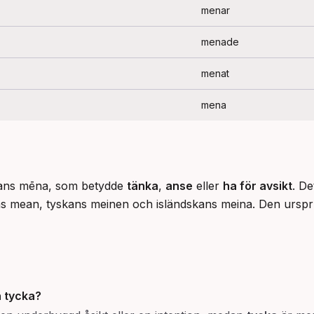
menar
menade
menat
mena
kans mēna, som betydde 
tänka
, 
anse
 eller 
ha för avsikt
. De
mean, tyskans meinen och isländskans meina. Den ursprung
h
tycka
?