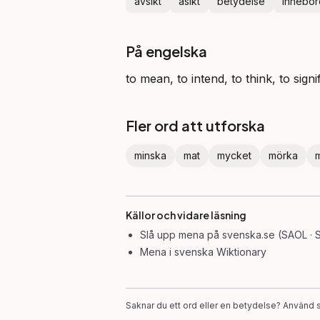
avsikt
åsikt
betydelse
innebör
På engelska
to mean, to intend, to think, to signi
Fler ord att utforska
minska
mat
mycket
mörka
Källor och vidare läsning
Slå upp
mena
på svenska.se (SAOL · 
Mena
i svenska Wiktionary
Saknar du ett ord eller en betydelse? Använd s