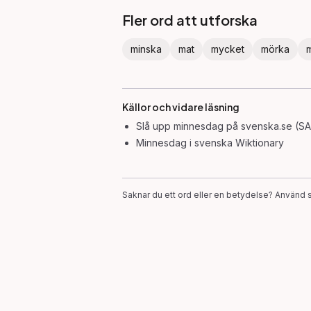
Fler ord att utforska
minska
mat
mycket
mörka
Källor och vidare läsning
Slå upp
minnesdag
på svenska.se (SA
Minnesdag
i svenska Wiktionary
Saknar du ett ord eller en betydelse? Använd s