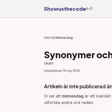
Showusthecode
A–Ö
Hem
›
M
›
Minnesdag
Synonymer och 
okant
Uppdaterad
19 maj 2026
Artikeln är inte publicerad ä
Vi vet att
minnesdag
är ett svenskt 
utforska andra ord nedan.