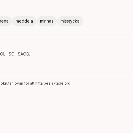
mena
meddela
minnas
misstycka
OL · SO · SAOB)
ökrutan ovan för att hitta besläktade ord.