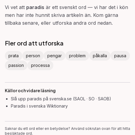
Vi vet att
paradis
är ett svenskt ord — vi har det i kön
men har inte hunnit skriva artikeln än. Kom gärna
tillbaka senare, eller utforska andra ord nedan.
Fler ord att utforska
prata
person
pengar
problem
påkalla
pausa
passion
processa
Källor och vidare läsning
Slå upp
paradis
på svenska.se (SAOL · SO · SAOB)
Paradis
i svenska Wiktionary
Saknar du ett ord eller en betydelse? Använd sökrutan ovan för att hitta
besläktade ord.