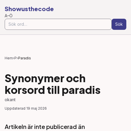
Showusthecode
A–Ö
Sök
Hem
›
P
›
Paradis
Synonymer och
korsord till
paradis
okant
Uppdaterad
19 maj 2026
Artikeln är inte publicerad än