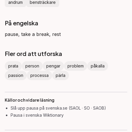
andrum
bensträckare
På engelska
pause, take a break, rest
Fler ord att utforska
prata
person
pengar
problem
påkalla
passion
processa
pärla
Källor och vidare läsning
Slå upp
pausa
på svenska.se (SAOL · SO · SAOB)
Pausa
i svenska Wiktionary