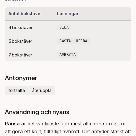
Antal bokstäver
Lösningar
4
bokstäver
VILA
5
bokstäver
RASTA
HEJDA
7
bokstäver
AVBRYTA
Antonymer
fortsätta
återuppta
Användning och nyans
Pausa
 är det vanligaste och mest allmänna ordet för 
att göra ett kort, tillfälligt avbrott. Det antyder starkt att 