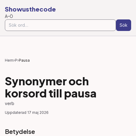
Showusthecode
A–Ö
Sök
Hem
›
P
›
Pausa
Synonymer och
korsord till
pausa
verb
Uppdaterad
17 maj 2026
Betydelse