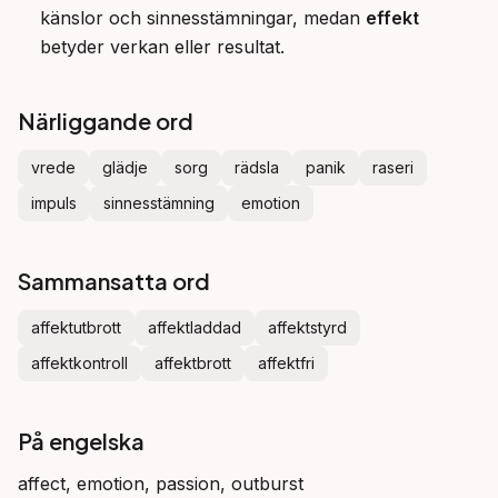
känslor och sinnesstämningar, medan
effekt
betyder verkan eller resultat.
Närliggande ord
vrede
glädje
sorg
rädsla
panik
raseri
impuls
sinnesstämning
emotion
Sammansatta ord
affektutbrott
affektladdad
affektstyrd
affektkontroll
affektbrott
affektfri
På engelska
affect, emotion, passion, outburst