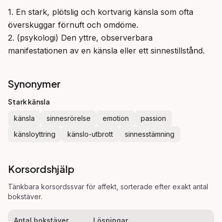
1. En stark, plötslig och kortvarig känsla som ofta 
överskuggar förnuft och omdöme.

2. (psykologi) Den yttre, observerbara 
manifestationen av en känsla eller ett sinnestillstånd.
Synonymer
Stark känsla
känsla
sinnesrörelse
emotion
passion
känsloyttring
känslo-utbrott
sinnesstämning
Korsordshjälp
Tänkbara korsordssvar för
affekt
, sorterade efter exakt antal
bokstäver.
Antal bokstäver
Lösningar