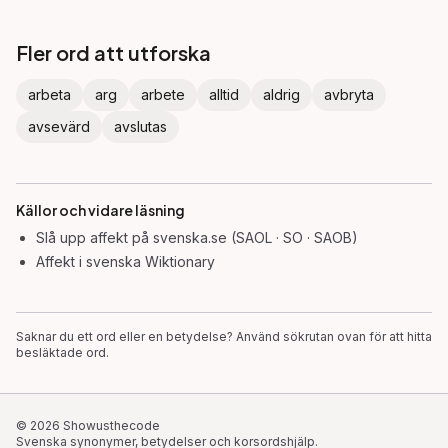
Fler ord att utforska
arbeta
arg
arbete
alltid
aldrig
avbryta
avsevärd
avslutas
Källor och vidare läsning
Slå upp
affekt
på svenska.se (SAOL · SO · SAOB)
Affekt
i svenska Wiktionary
Saknar du ett ord eller en betydelse? Använd sökrutan ovan för att hitta
besläktade ord.
©
2026
Showusthecode
Svenska synonymer, betydelser och korsordshjälp.