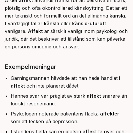
Ordet 
affekt
 används främst för att beskriva en stark, 
plötslig och ofta okontrollerad känsloyttring. Det är ett 
mer tekniskt och formellt ord än det allmänna 
känsla
. 
I vardagligt tal är 
känsla
 eller 
känslo-utbrott
vanligare. 
Affekt
 är särskilt vanligt inom psykologi och 
juridik, där det beskriver ett tillstånd som kan påverka 
en persons omdöme och ansvar.
Exempelmeningar
Gärningsmannen hävdade att han hade handlat i
affekt
och inte planerat dådet.
Hennes svar var präglat av stark
affekt
snarare än
logiskt resonemang.
Psykologen noterade patientens flacka
affekter
som ett tecken på depression.
I stundens hetta kan en plötslig
affekt
ta över och