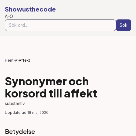
Showusthecode
A–Ö
Sök
Hem
›
A
›
Affekt
Synonymer och
korsord till
affekt
substantiv
Uppdaterad
18 maj 2026
Betydelse