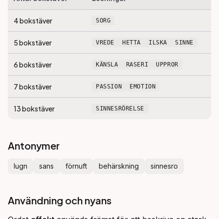
4
bokstäver
SORG
5
bokstäver
VREDE
HETTA
ILSKA
SINNE
6
bokstäver
KÄNSLA
RASERI
UPPROR
7
bokstäver
PASSION
EMOTION
13
bokstäver
SINNESRÖRELSE
Antonymer
lugn
sans
förnuft
behärskning
sinnesro
Användning och nyans