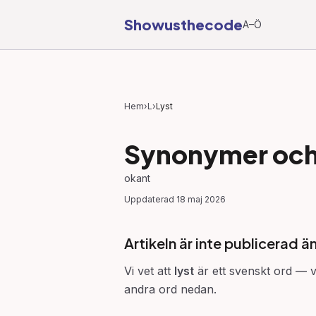
Showusthecode
A–Ö
Hem
›
L
›
Lyst
Synonymer och 
okant
Uppdaterad
18 maj 2026
Artikeln är inte publicerad ä
Vi vet att
lyst
är ett svenskt ord — vi
andra ord nedan.