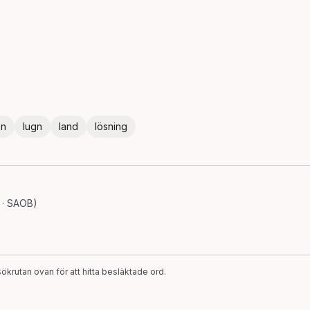
en
lugn
land
lösning
 · SAOB)
ökrutan ovan för att hitta besläktade ord.