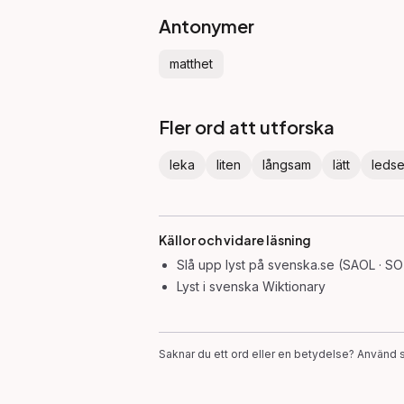
Antonymer
matthet
Fler ord att utforska
leka
liten
långsam
lätt
leds
Källor och vidare läsning
Slå upp
lyst
på svenska.se (SAOL · SO
Lyst
i svenska Wiktionary
Saknar du ett ord eller en betydelse? Använd s