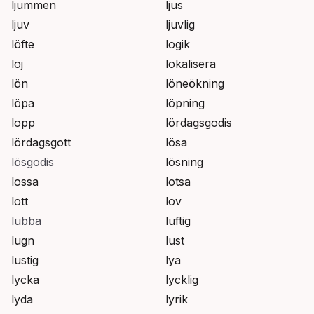
ljummen
ljus
ljuv
ljuvlig
löfte
logik
loj
lokalisera
lön
löneökning
löpa
löpning
lopp
lördagsgodis
lördagsgott
lösa
lösgodis
lösning
lossa
lotsa
lott
lov
lubba
luftig
lugn
lust
lustig
lya
lycka
lycklig
lyda
lyrik