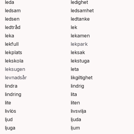
leda
ledighet
ledsam
ledsamhet
ledsen
ledtanke
ledtråd
lek
leka
lekamen
lekfull
lekpark
lekplats
leksak
lekskola
lekstuga
leksugen
leta
levnadsår
likgiltighet
lindra
lindrig
lindring
lita
lite
liten
livlös
livsvilja
ljud
ljuda
ljuga
ljum