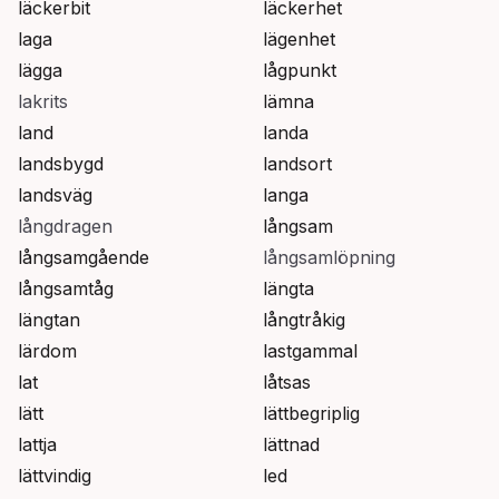
läckerbit
läckerhet
laga
lägenhet
lägga
lågpunkt
lakrits
lämna
land
landa
landsbygd
landsort
landsväg
langa
långdragen
långsam
långsamgående
långsamlöpning
långsamtåg
längta
längtan
långtråkig
lärdom
lastgammal
lat
låtsas
lätt
lättbegriplig
lattja
lättnad
lättvindig
led