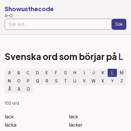
Showusthecode
A–Ö
Sök
Svenska ord som börjar på
L
A
B
C
D
E
F
G
H
I
J
K
L
M
N
O
P
Q
R
S
T
U
V
W
X
Y
Z
Å
Ä
Ö
102
ord
lack
läck
läcka
läcker