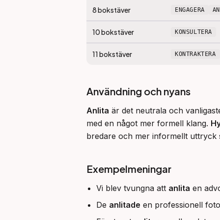
8
bokstäver
ENGAGERA
A
10
bokstäver
KONSULTERA
11
bokstäver
KONTRAKTERA
Användning och nyans
Anlita
 är det neutrala och vanligast
med en något mer formell klang. 
Hy
bredare och mer informellt uttryck 
Exempelmeningar
Vi blev tvungna att
anlita
en advok
De
anlitade
en professionell foto