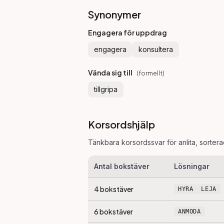
Synonymer
Engagera för uppdrag
engagera
konsultera
Vända sig till
(
formellt
)
tillgripa
Korsordshjälp
Tänkbara korsordssvar för
anlita
, sorter
Antal bokstäver
Lösningar
4
bokstäver
HYRA
LEJA
6
bokstäver
ANMODA