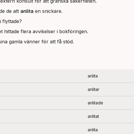
extern konsult för att granska säkerheten.
lde de att
anlita
en snickare.
i flyttade?
t hittade flera avvikelser i bokföringen.
ina gamla vänner för att få stöd.
anlita
anlitar
anlitade
anlitat
anlita