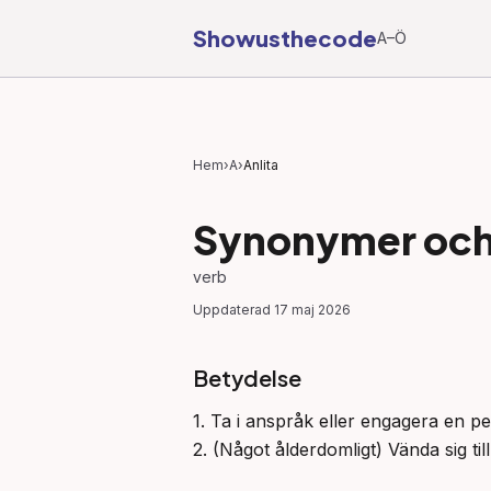
Showusthecode
A–Ö
Hem
›
A
›
Anlita
Synonymer och 
verb
Uppdaterad
17 maj 2026
Betydelse
1. Ta i anspråk eller engagera en per
2. (Något ålderdomligt) Vända sig till