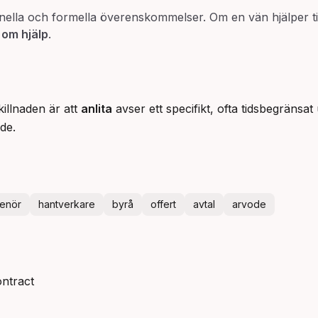
ella och formella överenskommelser. Om en vän hjälper til
 om hjälp
.
killnaden är att
anlita
avser ett specifikt, ofta tidsbegräns
nde.
renör
hantverkare
byrå
offert
avtal
arvode
ontract