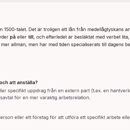
n 1500-talet. Det är troligen ett lån från medellågtyskans 
yder 
på
 eller 
till
, och efterledet är besläktat med verbet lita,
mer allmän, men har med tiden specialiserats till dagens be
och att
anställa
?
 eller specifikt uppdrag från en extern part (t.ex. en hantver
gsavtal för en mer varaktig arbetsrelation.
on eller ett företag för att utföra ett specifikt arbete eller