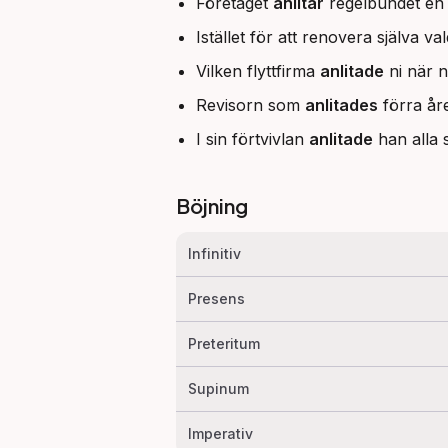
Företaget
anlitar
regelbundet en 
Istället för att renovera själva va
Vilken flyttfirma
anlitade
ni när n
Revisorn som
anlitades
förra åre
I sin förtvivlan
anlitade
han alla s
Böjning
Infinitiv
Presens
Preteritum
Supinum
Imperativ