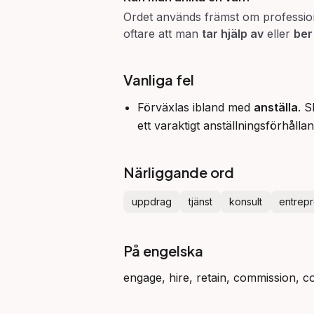
Ordet används främst om profession
oftare att man
tar hjälp av
eller
ber
Vanliga fel
Förväxlas ibland med
anställa
. S
ett varaktigt anställningsförhålla
Närliggande ord
uppdrag
tjänst
konsult
entrep
På engelska
engage, hire, retain, commission, c