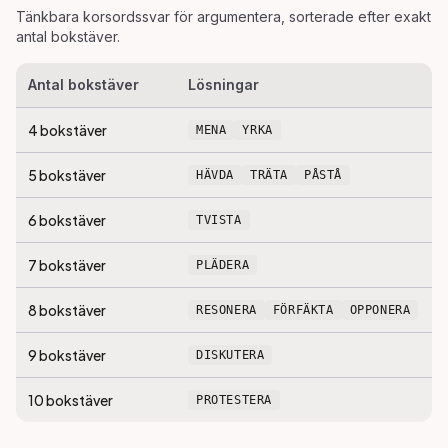
Tänkbara korsordssvar för
argumentera
, sorterade efter exakt
antal bokstäver.
Antal bokstäver
Lösningar
4
bokstäver
MENA
YRKA
5
bokstäver
HÄVDA
TRÄTA
PÅSTÅ
6
bokstäver
TVISTA
7
bokstäver
PLÄDERA
8
bokstäver
RESONERA
FÖRFÄKTA
OPPONERA
9
bokstäver
DISKUTERA
10
bokstäver
PROTESTERA