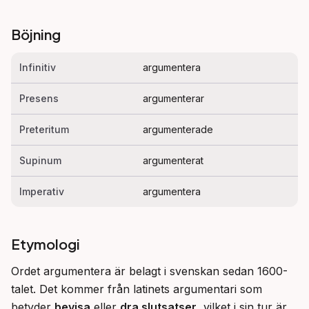
Böjning
Infinitiv
argumentera
Presens
argumenterar
Preteritum
argumenterade
Supinum
argumenterat
Imperativ
argumentera
Etymologi
Ordet argumentera är belagt i svenskan sedan 1600-
talet. Det kommer från latinets argumentari som 
betyder 
bevisa
 eller 
dra slutsatser
, vilket i sin tur är 