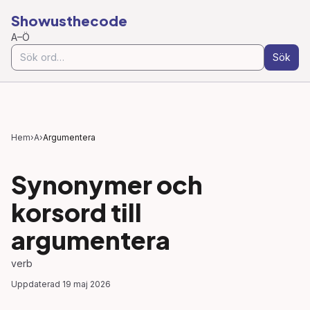
Showusthecode
A–Ö
Sök
Hem
›
A
›
Argumentera
Synonymer och
korsord till
argumentera
verb
Uppdaterad
19 maj 2026