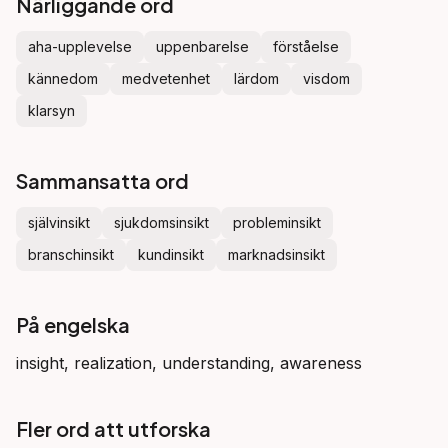
Närliggande ord
aha-upplevelse
uppenbarelse
förståelse
kännedom
medvetenhet
lärdom
visdom
klarsyn
Sammansatta ord
självinsikt
sjukdomsinsikt
probleminsikt
branschinsikt
kundinsikt
marknadsinsikt
På engelska
insight, realization, understanding, awareness
Fler ord att utforska