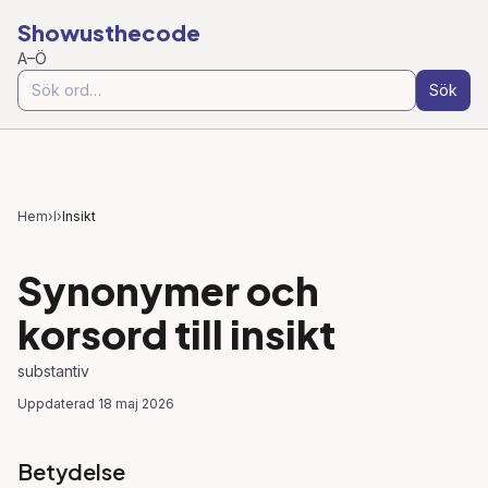
Showusthecode
A–Ö
Sök
Hem
›
I
›
Insikt
Synonymer och
korsord till
insikt
substantiv
Uppdaterad
18 maj 2026
Betydelse