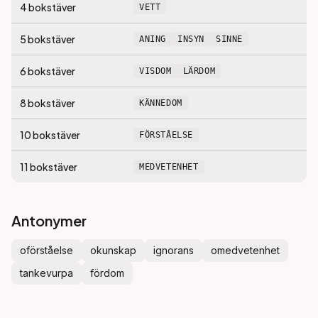
4
bokstäver
VETT
5
bokstäver
ANING
INSYN
SINNE
6
bokstäver
VISDOM
LÄRDOM
8
bokstäver
KÄNNEDOM
10
bokstäver
FÖRSTÅELSE
11
bokstäver
MEDVETENHET
Antonymer
oförståelse
okunskap
ignorans
omedvetenhet
tankevurpa
fördom